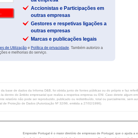
Accionistas e Participações em
outras empresas
Gestores e respetivas ligações a
outras empresas
Marcas e publicações legais
es de Utilização
e
Política de privacidade
. Também autorizo a
ções e melhorias do serviço.
ta da base de dados da Informa D&B, foi obtida junto de fontes públicas ou do próprio e faz refe
-la dentro do âmbito empresarial que realiza a respetiva empresa ou ENI. Caso detete algum erro 
ente relatório não pode ser reproduzido, publicado ou redistribuído, total ou parcialmente, sem
l de Proteção de Dados (Autorização Nº 32/96, emitida a 27/02/1996).
Empresite Portugal é o maior diretório de empresas de Portugal, que o ajuda a e