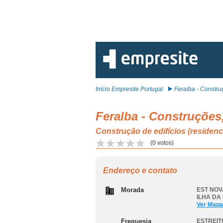
Início Empresite Portugal
Feralba - Construç
Feralba - Construções
Construção de edifícios (reside
(
0
votos)
Endereço e contato
Morada
EST NOV
ILHA DA
Ver Mapa
Freguesia
ESTREI