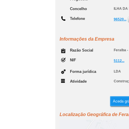
Concelho
ILHA DA
Telefone
96520...
Informações da Empresa
Razão Social
Feralba 
NIF
5112...
Forma jurídica
LDA
Atividade
Construçã
Aceda grá
Localização Geográfica de Fera