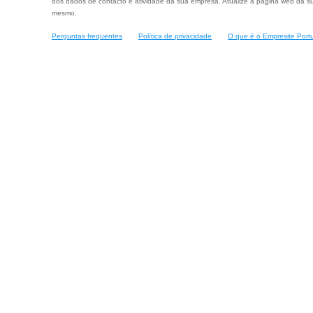
dos dados de contacto e atividade da sua empresa. Atualize a página web da su
mesmo.
Perguntas frequentes
Política de privacidade
O que é o Empresite Port