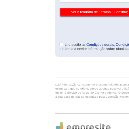
Li e aceito as
Condições gerais
,
Condiçõ
eInforma a enviar informação sobre atualiza
(1) A informação constante do presente relatório resul
empresa a que se refere, sendo apenas possível utilizá
efeito, o Serviço de Apoio ao Cliente eInforma. O pres
a sua base de dados legalizada pela Comissão Naciona