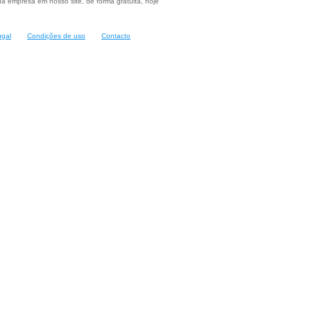
a empresa em nosso site, de forma gratuita, hoje
ugal
Condições de uso
Contacto