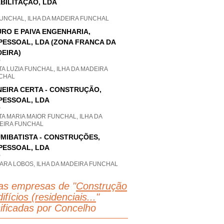
BILITAÇÃO, LDA
FUNCHAL, ILHA DA MADEIRA FUNCHAL
RO E PAIVA ENGENHARIA,
PESSOAL, LDA (ZONA FRANCA DA
EIRA)
P
A LUZIA FUNCHAL, ILHA DA MADEIRA
CHAL
EIRA CERTA - CONSTRUÇÃO,
PESSOAL, LDA
P
A MARIA MAIOR FUNCHAL, ILHA DA
EIRA FUNCHAL
MIBATISTA - CONSTRUÇÕES,
PESSOAL, LDA
P
ARA LOBOS, ILHA DA MADEIRA FUNCHAL
as empresas de "
Construção
ifícios (residenciais...
"
sificadas por Concelho