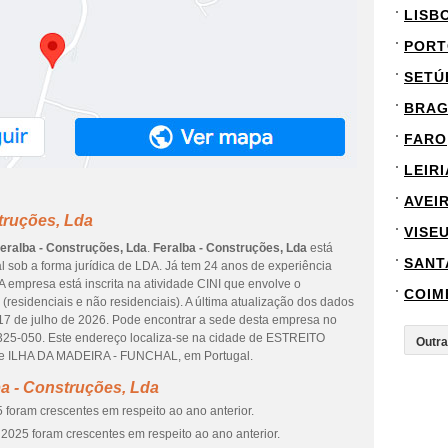
LISB
PORT
SETÚ
BRA
FARO
LEIRI
AVEI
truções, Lda
VISE
eralba - Construções, Lda
.
Feralba - Construções, Lda
está
SANT
al sob a forma jurídica de LDA. Já tem 24 anos de experiência
 empresa está inscrita na atividade CINI que envolve o
COIM
(residenciais e não residenciais). A última atualização dos dados
17 de julho de 2026. Pode encontrar a sede desta empresa no
-050. Este endereço localiza-se na cidade de ESTREITO
de ILHA DA MADEIRA - FUNCHAL, em Portugal.
a - Construções, Lda
 foram crescentes em respeito ao ano anterior.
2025 foram crescentes em respeito ao ano anterior.