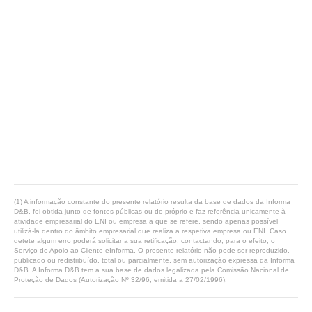
(1) A informação constante do presente relatório resulta da base de dados da Informa
D&B, foi obtida junto de fontes públicas ou do próprio e faz referência unicamente à
atividade empresarial do ENI ou empresa a que se refere, sendo apenas possível
utilizá-la dentro do âmbito empresarial que realiza a respetiva empresa ou ENI. Caso
detete algum erro poderá solicitar a sua retificação, contactando, para o efeito, o
Serviço de Apoio ao Cliente eInforma. O presente relatório não pode ser reproduzido,
publicado ou redistribuído, total ou parcialmente, sem autorização expressa da Informa
D&B. A Informa D&B tem a sua base de dados legalizada pela Comissão Nacional de
Proteção de Dados (Autorização Nº 32/96, emitida a 27/02/1996).