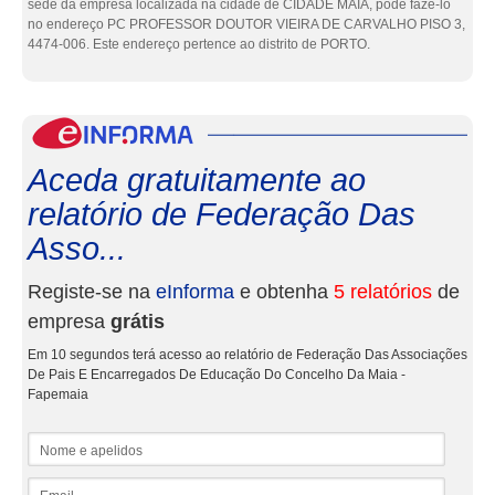
sede da empresa localizada na cidade de CIDADE MAIA, pode fazê-lo
no endereço PC PROFESSOR DOUTOR VIEIRA DE CARVALHO PISO 3,
4474-006. Este endereço pertence ao distrito de PORTO.
eInf
Aceda gratuitamente ao
relatório de Federação Das
Asso...
Registe-se na
eInforma
e obtenha
5 relatórios
de
empresa
grátis
Em 10 segundos terá acesso ao relatório de Federação Das Associações
De Pais E Encarregados De Educação Do Concelho Da Maia -
Fapemaia
Nome e apelidos
Email