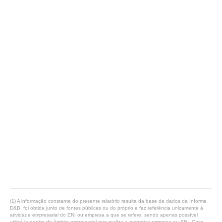
(1) A informação constante do presente relatório resulta da base de dados da Informa
D&B, foi obtida junto de fontes públicas ou do próprio e faz referência unicamente à
atividade empresarial do ENI ou empresa a que se refere, sendo apenas possível
utilizá-la dentro do âmbito empresarial que realiza a respetiva empresa ou ENI. Caso