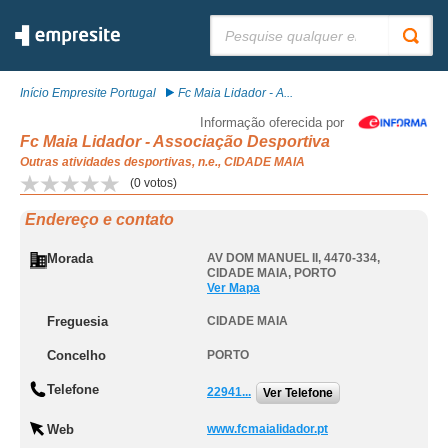
Pesquisar:
Início Empresite Portugal
Fc Maia Lidador - A...
Informação oferecida por
Fc Maia Lidador - Associação Desportiva
Outras atividades desportivas, n.e., CIDADE MAIA
(
0
votos)
Endereço e contato
Morada
AV DOM MANUEL II, 4470-334
,
CIDADE MAIA
,
PORTO
Ver Mapa
Freguesia
CIDADE MAIA
Concelho
PORTO
Telefone
22941...
Ver Telefone
Web
www.fcmaialidador.pt