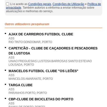
Li e aceito as
Condições gerais
,
Condições de Utilização
e
Política de
privacidade
. Também autorizo a eInforma a enviar informação sobre
atualizações e melhorias do serviço.
Outros utilizadores pesquisaram
AJAX DE CARREIROS FUTEBOL CLUBE
ASS
RIO TINTO GONDOMAR, PORTO
CAPETICÃO - CLUBE DE CAÇADORES E PESCADORES
DE LUSTOSA
ASS
UNIAO FREGUESIAS LUSTOSA BARROSAS SANTO ESTEVAO
LOUSADA, PORTO
MANCELOS FUTEBOL CLUBE "OS LEÕES"
ASS
MANCELOS AMARANTE, PORTO
TARGA CLUBE
ASS
PARANHOS PORTO, PORTO
CBP-CLUBE DE BICICLETAS DO PORTO
ASS