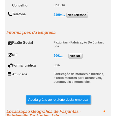
Concelho
LISBOA
Telefone
21994...
Ver Telefone
Informações da Empresa
Razão Social
Fazjuntas - Fabricação De Juntas,
Lda
NIF
5061...
Ver NIF
Forma jurídica
LDA
Atividade
Fabricação de motores e turbinas,
exceto motores para aeronaves,
automóveis e motociclos
Aceda grátis ao relatório desta empresa
Localização Geográfica de Fazjuntas -
Fabricação De Juntas, Lda