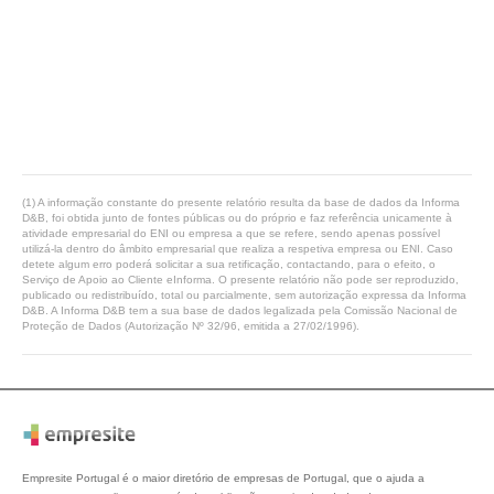
(1) A informação constante do presente relatório resulta da base de dados da Informa
D&B, foi obtida junto de fontes públicas ou do próprio e faz referência unicamente à
atividade empresarial do ENI ou empresa a que se refere, sendo apenas possível
utilizá-la dentro do âmbito empresarial que realiza a respetiva empresa ou ENI. Caso
detete algum erro poderá solicitar a sua retificação, contactando, para o efeito, o
Serviço de Apoio ao Cliente eInforma. O presente relatório não pode ser reproduzido,
publicado ou redistribuído, total ou parcialmente, sem autorização expressa da Informa
D&B. A Informa D&B tem a sua base de dados legalizada pela Comissão Nacional de
Proteção de Dados (Autorização Nº 32/96, emitida a 27/02/1996).
Empresite Portugal é o maior diretório de empresas de Portugal, que o ajuda a