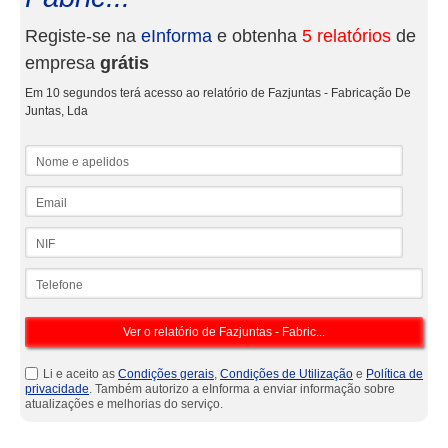
Registe-se na
eInforma
e obtenha
5 relatórios
de
empresa
grátis
Em 10 segundos terá acesso ao relatório de Fazjuntas - Fabricação De
Juntas, Lda
Nome e apelidos
Email
NIF
Telefone
Li e aceito as
Condições gerais
,
Condições de Utilização
e
Política de
privacidade
. Também autorizo a eInforma a enviar informação sobre
atualizações e melhorias do serviço.