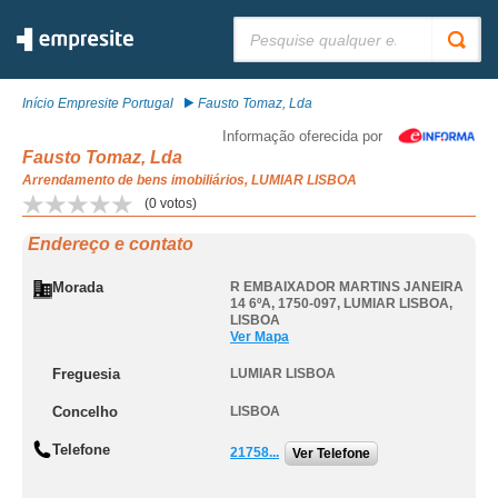
Pesquisar:
Início Empresite Portugal
Fausto Tomaz, Lda
Informação oferecida por
Fausto Tomaz, Lda
Arrendamento de bens imobiliários, LUMIAR LISBOA
(
0
votos)
Endereço e contato
Morada
R EMBAIXADOR MARTINS JANEIRA
14 6ºA, 1750-097
,
LUMIAR LISBOA
,
LISBOA
Ver Mapa
Freguesia
LUMIAR LISBOA
Concelho
LISBOA
Telefone
21758...
Ver Telefone