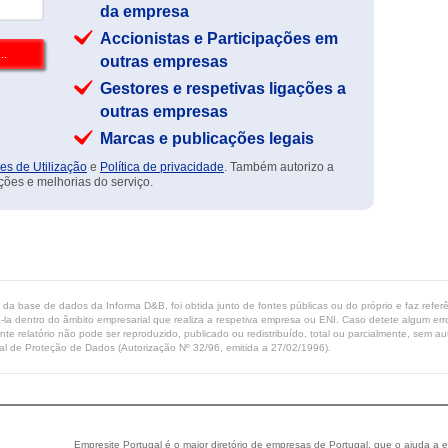
da empresa
Accionistas e Participações em
outras empresas
Gestores e respetivas ligações a
outras empresas
Marcas e publicações legais
es de Utilização
e
Política de privacidade
. Também autorizo a
ções e melhorias do serviço.
ta da base de dados da Informa D&B, foi obtida junto de fontes públicas ou do próprio e faz refe
-la dentro do âmbito empresarial que realiza a respetiva empresa ou ENI. Caso detete algum erro 
ente relatório não pode ser reproduzido, publicado ou redistribuído, total ou parcialmente, sem
l de Proteção de Dados (Autorização Nº 32/96, emitida a 27/02/1996).
Empresite Portugal é o maior diretório de empresas de Portugal, que o ajuda a e