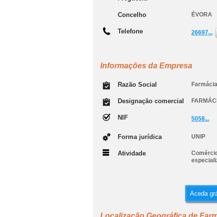
Concelho
ÉVORA
Telefone
26697...
Informações da Empresa
Razão Social
Farmácia
Designação comercial
FARMÁC
NIF
5058...
Forma jurídica
UNIP
Atividade
Comércio
especial
Aceda grá
Localização Geográfica de Farm