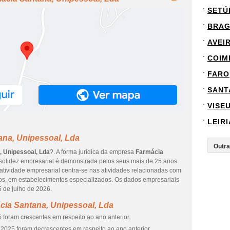
SETÚ
BRA
AVEI
COIM
FARO
SANT
VISE
LEIRI
ana, Unipessoal, Lda
 Unipessoal, Lda
?. A forma jurídica da empresa
Farmácia
 solidez empresarial é demonstrada pelos seus mais de 25 anos
atividade empresarial centra-se nas atividades relacionadas com
os, em estabelecimentos especializados. Os dados empresariais
5 de julho de 2026.
cia Santana, Unipessoal, Lda
 foram crescentes em respeito ao ano anterior.
2025 foram decrescentes em respeito ao ano anterior.