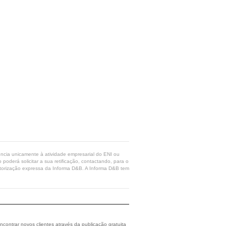
rência unicamente à atividade empresarial do ENI ou
poderá solicitar a sua retificação, contactando, para o
 autorização expressa da Informa D&B. A Informa D&B tem
ncontrar novos clientes através da publicação gratuita