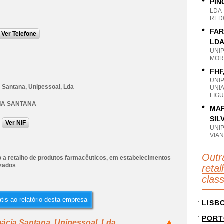
PIN
LDA
RED
FAR
Ver Telefone
LD
UNI
MOR
FHF
UNI
 Santana, Unipessoal, Lda
UNI
FIG
IA SANTANA
MAR
SIL
Ver NIF
UNI
VIAN
Outr
 a retalho de produtos farmacêuticos, em estabelecimentos
izados
reta
clas
tis ao relatório desta empresa
LISB
PORT
ácia Santana, Unipessoal, Lda