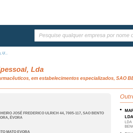
Pesquisar:
 U...
ipessoal, Lda
 farmacêuticos, em estabelecimentos especializados, S
Outr
MAR
HEIRO JOSÉ FREDERICO ULRICH 44, 7005-117
,
SAO BENTO
LD
VORA
,
ÉVORA
LDA
BENC
NTO MATO EVORA