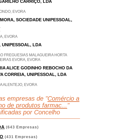
GARILHO CARRIÇO, LDA
ONDO, EVORA
MORA, SOCIEDADE UNIPESSOAL,
A
P
A, EVORA
, UNIPESSOAL, LDA
P
AO FREGUESIAS MALAGUEIRA HORTA
UEIRAS EVORA, EVORA
IA ALICE GODINHO REBOCHO DA
VA CORREIA, UNIPESSOAL, LDA
P
A ALENTEJO, EVORA
as empresas de "
Comércio a
lho de produtos farmac...
"
sificadas por Concelho
OA
(643 Empresas)
O
(431 Empresas)