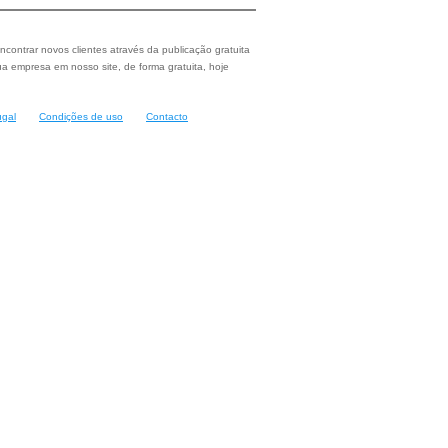
ncontrar novos clientes através da publicação gratuita
a empresa em nosso site, de forma gratuita, hoje
ugal
Condições de uso
Contacto