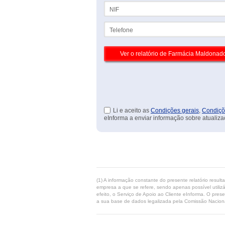
NIF
Telefone
Li e aceito as
Condições gerais
,
Condiçõ
eInforma a enviar informação sobre atualiza
(1) A informação constante do presente relatório resul
empresa a que se refere, sendo apenas possível utilizá
efeito, o Serviço de Apoio ao Cliente eInforma. O pres
a sua base de dados legalizada pela Comissão Naciona