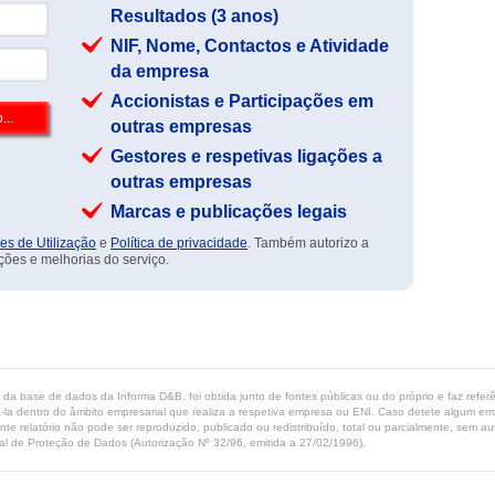
Resultados (3 anos)
NIF, Nome, Contactos e Atividade
da empresa
Accionistas e Participações em
outras empresas
Gestores e respetivas ligações a
outras empresas
Marcas e publicações legais
es de Utilização
e
Política de privacidade
. Também autorizo a
ções e melhorias do serviço.
ta da base de dados da Informa D&B, foi obtida junto de fontes públicas ou do próprio e faz refe
-la dentro do âmbito empresarial que realiza a respetiva empresa ou ENI. Caso detete algum erro 
ente relatório não pode ser reproduzido, publicado ou redistribuído, total ou parcialmente, sem
l de Proteção de Dados (Autorização Nº 32/96, emitida a 27/02/1996).