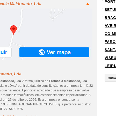
PORT
mácia Maldonado, Lda
SETÚ
BRA
AVEI
COIM
FARO
SANT
VISE
LEIRI
onado, Lda
aldonado, Lda
. A forma jurídica da
Farmácia Maldonado, Lda
ial é LDA. A partir da data de constituição, esta empresa tem já 22
a que pertence. A principal atividade que a empresa desenvolve
 produtos farmacêuticos, em estabelecimentos especializados. A
foi em 25 de julho de 2026. Esta empresa encontra-se na
CRUZ TRINDADE SANJURGE CHAVES, que pertence ao distrito
DE 27, 5400-676.