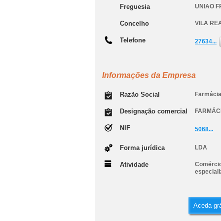
Freguesia
UNIAO F
Concelho
VILA RE
Telefone
27634...
Informações da Empresa
Razão Social
Farmácia
Designação comercial
FARMÁC
NIF
5068...
Forma jurídica
LDA
Atividade
Comércio
especial
Aceda grá