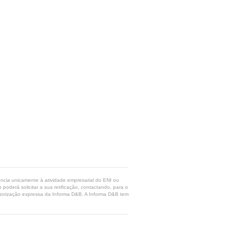
rência unicamente à atividade empresarial do ENI ou
poderá solicitar a sua retificação, contactando, para o
 autorização expressa da Informa D&B. A Informa D&B tem