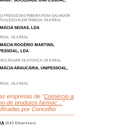
MABF, SOCIEDADE UNIPESSOAL,
A
P
AO FREGUESIAS RIBEIRA PENA SALVADOR
O ALEIXO ALEM TAMEGA, VILA REAL
MÁCIA SEIXAS, LDA
 REAL, VILA REAL
MÁCIA ROGÉRIO MARTINS,
PESSOAL, LDA
P
ES AGUIAR VILA POUCA, VILA REAL
MÁCIA ARAUCÁRIA, UNIPESSOAL,
A
P
 REAL, VILA REAL
as empresas de "
Comércio a
lho de produtos farmac...
"
sificadas por Concelho
OA
(643 Empresas)