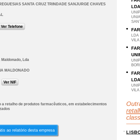
FAR
REGUESIAS SANTA CRUZ TRINDADE SANJURGE CHAVES
LD
UNI
AL
UNI
SANT
Ver Telefone
FAR
LDA
VILA
FAR
UNI
 Maldonado, Lda
UNI
BORN
IA MALDONADO
FAR
LD
Ver NIF
UNI
VILA
Outr
 a retalho de produtos farmacêuticos, em estabelecimentos
izados
reta
clas
tis ao relatório desta empresa
LISB