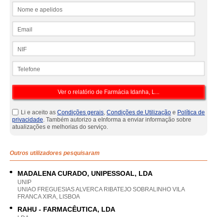
Nome e apelidos
Email
NIF
Telefone
Li e aceito as
Condições gerais
,
Condições de Utilização
e
Política de
privacidade
. Também autorizo a eInforma a enviar informação sobre
atualizações e melhorias do serviço.
Outros utilizadores pesquisaram
MADALENA CURADO, UNIPESSOAL, LDA
UNIP
UNIAO FREGUESIAS ALVERCA RIBATEJO SOBRALINHO VILA
FRANCA XIRA, LISBOA
RAHU - FARMACÊUTICA, LDA