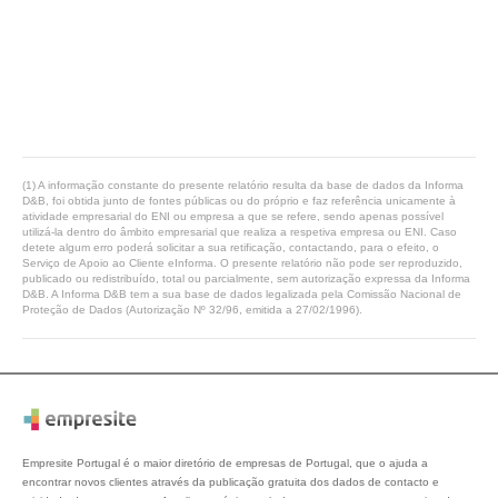
(1) A informação constante do presente relatório resulta da base de dados da Informa
D&B, foi obtida junto de fontes públicas ou do próprio e faz referência unicamente à
atividade empresarial do ENI ou empresa a que se refere, sendo apenas possível
utilizá-la dentro do âmbito empresarial que realiza a respetiva empresa ou ENI. Caso
detete algum erro poderá solicitar a sua retificação, contactando, para o efeito, o
Serviço de Apoio ao Cliente eInforma. O presente relatório não pode ser reproduzido,
publicado ou redistribuído, total ou parcialmente, sem autorização expressa da Informa
D&B. A Informa D&B tem a sua base de dados legalizada pela Comissão Nacional de
Proteção de Dados (Autorização Nº 32/96, emitida a 27/02/1996).
Empresite Portugal é o maior diretório de empresas de Portugal, que o ajuda a
encontrar novos clientes através da publicação gratuita dos dados de contacto e