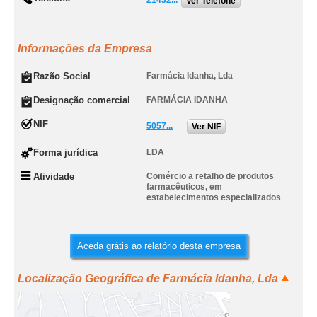
21432...
Ver Telefone
Informações da Empresa
Razão Social
Farmácia Idanha, Lda
Designação comercial
FARMÁCIA IDANHA
NIF
5057...
Ver NIF
Forma jurídica
LDA
Atividade
Comércio a retalho de produtos
farmacêuticos, em
estabelecimentos especializados
Aceda grátis ao relatório desta empresa
Localização Geográfica de Farmácia Idanha, Lda