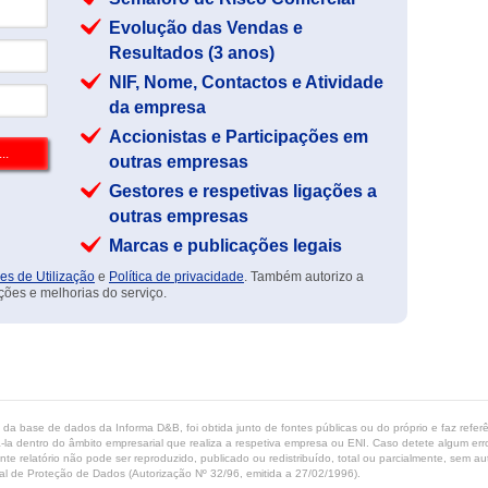
Evolução das Vendas e
Resultados (3 anos)
NIF, Nome, Contactos e Atividade
da empresa
Accionistas e Participações em
outras empresas
Gestores e respetivas ligações a
outras empresas
Marcas e publicações legais
es de Utilização
e
Política de privacidade
. Também autorizo a
ções e melhorias do serviço.
ta da base de dados da Informa D&B, foi obtida junto de fontes públicas ou do próprio e faz refe
-la dentro do âmbito empresarial que realiza a respetiva empresa ou ENI. Caso detete algum erro 
ente relatório não pode ser reproduzido, publicado ou redistribuído, total ou parcialmente, sem
l de Proteção de Dados (Autorização Nº 32/96, emitida a 27/02/1996).