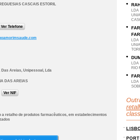
REGUESIAS CASCAIS ESTORIL
RAH
LDA
UNI
CASC
Ver Telefone
FAR
FAR
poamorimsaude.com
LDA
UNI
TOR
DUM
LDA
RIO 
 Das Areias, Unipessoal, Lda
FAR
A DAS AREIAS
LDA
SOB
Ver NIF
Outr
reta
clas
 a retalho de produtos farmacêuticos, em estabelecimentos
izados
LISB
PORT