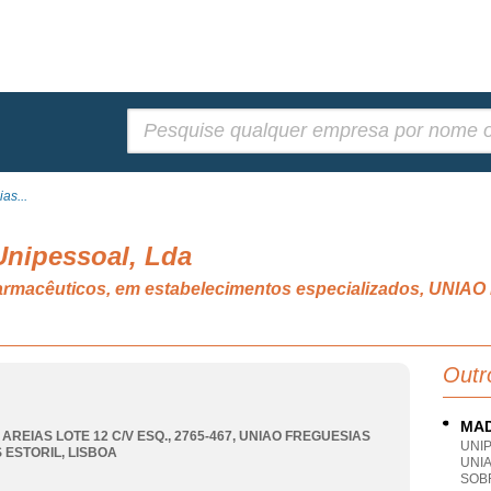
Pesquisar:
as...
Unipessoal, Lda
 farmacêuticos, em estabelecimentos especializados, UN
Outr
MAD
AREIAS LOTE 12 C/V ESQ., 2765-467
,
UNIAO FREGUESIAS
UNI
 ESTORIL
,
LISBOA
UNI
SOBR