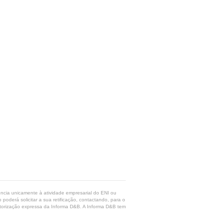
rência unicamente à atividade empresarial do ENI ou
poderá solicitar a sua retificação, contactando, para o
 autorização expressa da Informa D&B. A Informa D&B tem