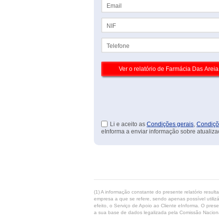
Email
NIF
Telefone
Li e aceito as
Condições gerais
,
Condiçõ
eInforma a enviar informação sobre atualiza
(1) A informação constante do presente relatório resul
empresa a que se refere, sendo apenas possível utilizá
efeito, o Serviço de Apoio ao Cliente eInforma. O pres
a sua base de dados legalizada pela Comissão Naciona