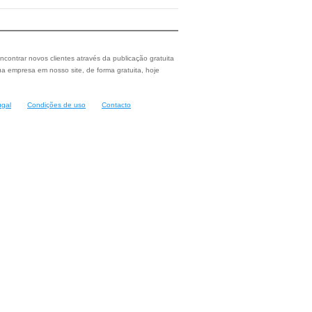
ncontrar novos clientes através da publicação gratuita
a empresa em nosso site, de forma gratuita, hoje
ugal
Condições de uso
Contacto