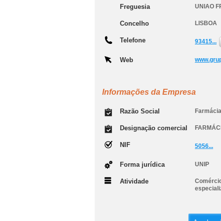
Freguesia
UNIAO F
Concelho
LISBOA
Telefone
93415...
Web
www.gru
Informações da Empresa
Razão Social
Farmácia
Designação comercial
FARMÁCI
NIF
5056...
Forma jurídica
UNIP
Atividade
Comércio
especial