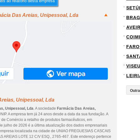
tis ao relatório desta empresa
SETÚ
ácia Das Areias, Unipessoal, Lda
BRA
AVEI
COIM
FARO
SANT
VISE
LEIRI
reias, Unipessoal, Lda
s, Unipessoal, Lda
. A sociedade
Farmácia Das Areias,
IP. A empresa tem já 24 anos desde a data da sua fundação. A
r de Comércio a retalho de produtos farmacêuticos, em
de julho de 2026 é a última atualização dos dados empresariais
da empresa localizada na cidade de UNIAO FREGUESIAS CASCAIS
AS AREIAS LOTE 12 C/V ESQ., 2765-467. Este endereço pertence