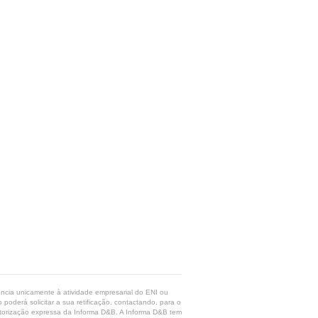
rência unicamente à atividade empresarial do ENI ou
poderá solicitar a sua retificação, contactando, para o
 autorização expressa da Informa D&B. A Informa D&B tem