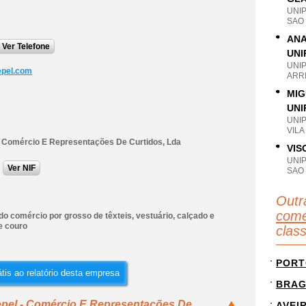
UNI
SAO 
ANA
Ver Telefone
UNI
UNI
epel.com
ARRI
MIG
UNI
UNI
VILA
- Comércio E Representações De Curtidos, Lda
VIS
UNI
Ver NIF
SAO 
Outr
comé
o comércio por grosso de têxteis, vestuário, calçado e
e couro
clas
PORT
tis ao relatório desta empresa
BRA
epel - Comércio E Representações De
AVEI