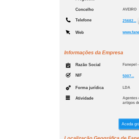
Concelho
AVEIRO
Telefone
25682...
Web
www.fan
Informações da Empresa
Razão Social
Fanepel 
NIF
5007...
Forma jurídica
LDA
Atividade
Agentes d
artigos d
Aceda grá
Localização Geográfica de Fan