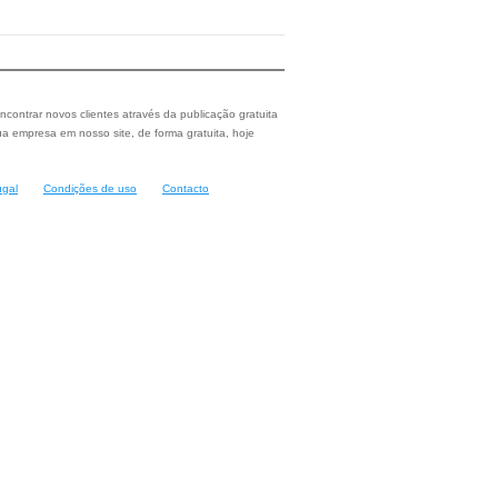
ncontrar novos clientes através da publicação gratuita
a empresa em nosso site, de forma gratuita, hoje
ugal
Condições de uso
Contacto