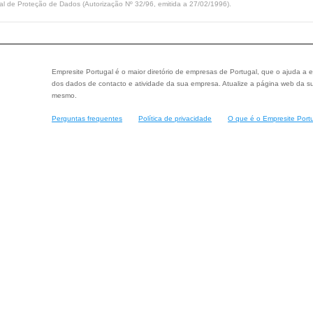
l de Proteção de Dados (Autorização Nº 32/96, emitida a 27/02/1996).
Empresite Portugal é o maior diretório de empresas de Portugal, que o ajuda a e
dos dados de contacto e atividade da sua empresa. Atualize a página web da su
mesmo.
Perguntas frequentes
Política de privacidade
O que é o Empresite Port