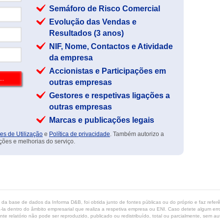
Semáforo de Risco Comercial
Evolução das Vendas e
Resultados (3 anos)
NIF, Nome, Contactos e Atividade
da empresa
Accionistas e Participações em
outras empresas
Gestores e respetivas ligações a
outras empresas
Marcas e publicações legais
es de Utilização
e
Política de privacidade
. Também autorizo a
ções e melhorias do serviço.
ta da base de dados da Informa D&B, foi obtida junto de fontes públicas ou do próprio e faz refe
-la dentro do âmbito empresarial que realiza a respetiva empresa ou ENI. Caso detete algum erro 
ente relatório não pode ser reproduzido, publicado ou redistribuído, total ou parcialmente, sem