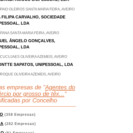
P
PAIO OLEIROS SANTA MARIA FEIRA, AVEIRO
 FILIPA CARVALHO, SOCIEDADE
PESSOAL, LDA
P
FANA SANTA MARIA FEIRA, AVEIRO
UEL ÂNGELO GONÇALVES,
PESSOAL, LDA
P
 CUCUJAES OLIVEIRA AZEMEIS, AVEIRO
ONTTE SAPATOS, UNIPESSOAL, LDA
P
ROQUE OLIVEIRA AZEMEIS, AVEIRO
as empresas de "
Agentes do
rcio por grosso de têx...
"
sificadas por Concelho
O
(358 Empresas)
GA
(282 Empresas)
RO