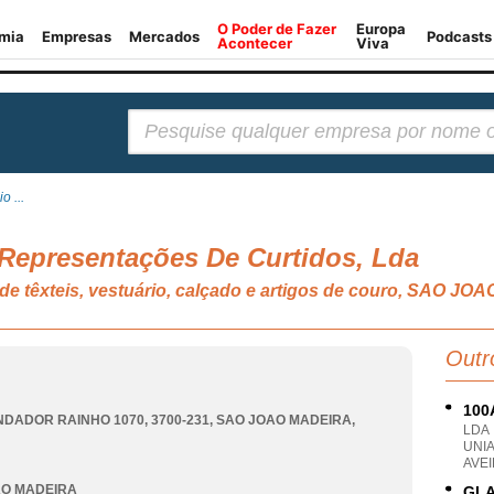
Pesquisar:
o ...
 Representações De Curtidos, Lda
de têxteis, vestuário, calçado e artigos de couro, SAO J
Outr
100
DADOR RAINHO 1070, 3700-231
,
SAO JOAO MADEIRA
,
LDA
UNI
AVEI
AO MADEIRA
GLA