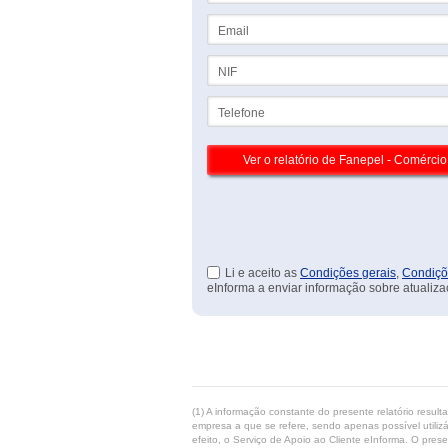
Email
NIF
Telefone
Li e aceito as
Condições gerais
,
Condiçõ
eInforma a enviar informação sobre atualiza
(1) A informação constante do presente relatório resul
empresa a que se refere, sendo apenas possível utilizá
efeito, o Serviço de Apoio ao Cliente eInforma. O pres