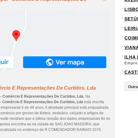
LISB
SETÚ
LEIRI
COIM
VIAN
ILHA
Empre
CAST
ércio E Representações De Curtidos, Lda
 - Comércio E Representações De Curtidos, Lda
. Na
 - Comércio E Representações De Curtidos, Lda
está inscrita
mpresarial é de 48 anos. A atividade principal está enquadrada
omércio por grosso de têxteis, vestuário, calçado e artigos de
esite mostram que a última revisão dos dados empresariais foi no
 empresa encontra-se na cidade de SAO JOAO MADEIRA, que
stá localizada no endereço de R COMENDADOR RAINHO 1070,