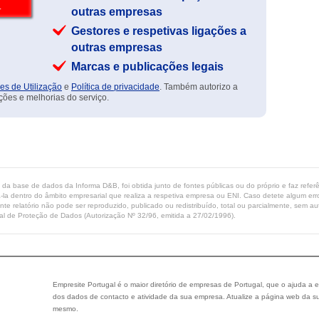
outras empresas
Gestores e respetivas ligações a
outras empresas
Marcas e publicações legais
es de Utilização
e
Política de privacidade
. Também autorizo a
ções e melhorias do serviço.
ta da base de dados da Informa D&B, foi obtida junto de fontes públicas ou do próprio e faz refe
-la dentro do âmbito empresarial que realiza a respetiva empresa ou ENI. Caso detete algum erro 
ente relatório não pode ser reproduzido, publicado ou redistribuído, total ou parcialmente, sem
l de Proteção de Dados (Autorização Nº 32/96, emitida a 27/02/1996).
Empresite Portugal é o maior diretório de empresas de Portugal, que o ajuda a e
dos dados de contacto e atividade da sua empresa. Atualize a página web da su
mesmo.