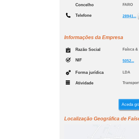
Concelho
FARO
Telefone
28941...
Informações da Empresa
Razão Social
Faísca & 
NIF
5052...
Forma jurídica
LDA
Atividade
Transport
Aceda grá
Localização Geográfica de Faís