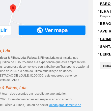
FARO
ILHA
Empre
BRA
AVEI
COIM
SANT
s, Lda
LEIRI
aísca & Filhos, Lda
.
Faísca & Filhos, Lda
está inscrita nos
 jurídica de LDA. 25 anos é a experiência que esta empresa tem
os, a empresa desenvolve o seu trabalho em Transporte ocasional
julho de 2026 é a data da última atualização de dados
é ESTAÇÃO DE LOULÉ, 8100-306, este endereço pertence
rito de FARO.
 & Filhos, Lda
 foram decrescentes em respeito ao ano anterior.
2025 foram decrescentes em respeito ao ano anterior.
e Faísca & Filhos, Lda ou do sector,
aceda gratuitamente ao