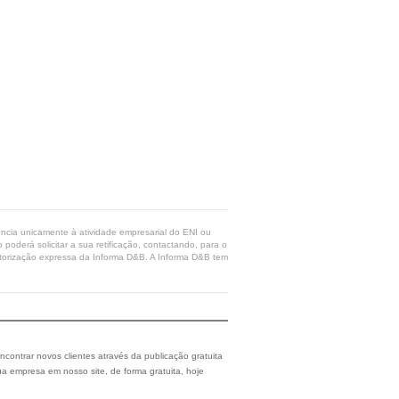
rência unicamente à atividade empresarial do ENI ou
poderá solicitar a sua retificação, contactando, para o
 autorização expressa da Informa D&B. A Informa D&B tem
ncontrar novos clientes através da publicação gratuita
a empresa em nosso site, de forma gratuita, hoje