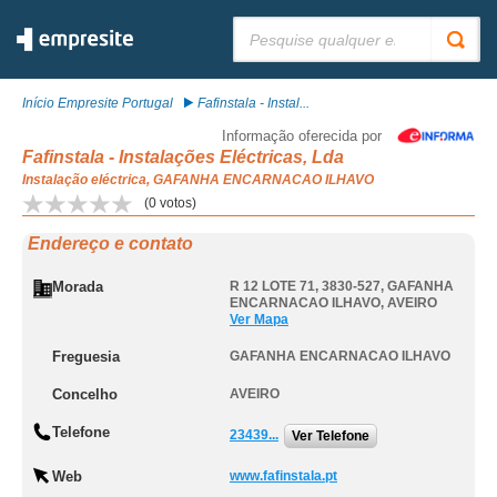
Pesquisar:
Início Empresite Portugal
Fafinstala - Instal...
Informação oferecida por
Fafinstala - Instalações Eléctricas, Lda
Instalação eléctrica, GAFANHA ENCARNACAO ILHAVO
(
0
votos)
Endereço e contato
Morada
R 12 LOTE 71, 3830-527
,
GAFANHA
ENCARNACAO ILHAVO
,
AVEIRO
Ver Mapa
Freguesia
GAFANHA ENCARNACAO ILHAVO
Concelho
AVEIRO
Telefone
23439...
Ver Telefone
Web
www.fafinstala.pt