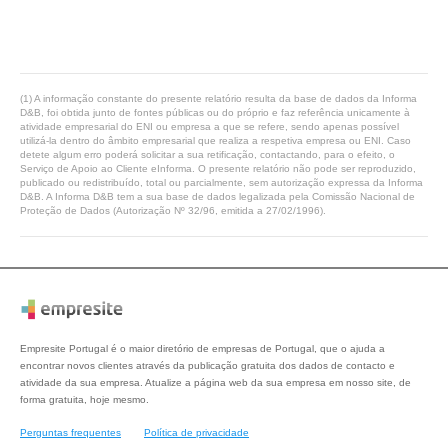
(1) A informação constante do presente relatório resulta da base de dados da Informa
D&B, foi obtida junto de fontes públicas ou do próprio e faz referência unicamente à
atividade empresarial do ENI ou empresa a que se refere, sendo apenas possível
utilizá-la dentro do âmbito empresarial que realiza a respetiva empresa ou ENI. Caso
detete algum erro poderá solicitar a sua retificação, contactando, para o efeito, o
Serviço de Apoio ao Cliente eInforma. O presente relatório não pode ser reproduzido,
publicado ou redistribuído, total ou parcialmente, sem autorização expressa da Informa
D&B. A Informa D&B tem a sua base de dados legalizada pela Comissão Nacional de
Proteção de Dados (Autorização Nº 32/96, emitida a 27/02/1996).
Empresite Portugal é o maior diretório de empresas de Portugal, que o ajuda a
encontrar novos clientes através da publicação gratuita dos dados de contacto e
atividade da sua empresa. Atualize a página web da sua empresa em nosso site, de
forma gratuita, hoje mesmo.
Perguntas frequentes
Política de privacidade