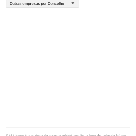
(1) A informação constante do presente relatório resulta da base de dados da Informa