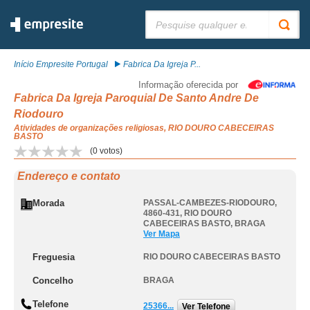
Pesquisar:
Início Empresite Portugal
Fabrica Da Igreja P...
Informação oferecida por
Fabrica Da Igreja Paroquial De Santo Andre De
Riodouro
Atividades de organizações religiosas, RIO DOURO CABECEIRAS
BASTO
(
0
votos)
Endereço e contato
Morada
PASSAL-CAMBEZES-RIODOURO,
4860-431
,
RIO DOURO
CABECEIRAS BASTO
,
BRAGA
Ver Mapa
Freguesia
RIO DOURO CABECEIRAS BASTO
Concelho
BRAGA
Telefone
25366...
Ver Telefone