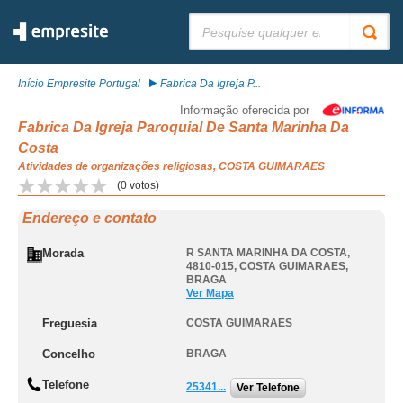
Pesquisar:
Início Empresite Portugal
Fabrica Da Igreja P...
Informação oferecida por
Fabrica Da Igreja Paroquial De Santa Marinha Da
Costa
Atividades de organizações religiosas, COSTA GUIMARAES
(
0
votos)
Endereço e contato
Morada
R SANTA MARINHA DA COSTA,
4810-015
,
COSTA GUIMARAES
,
BRAGA
Ver Mapa
Freguesia
COSTA GUIMARAES
Concelho
BRAGA
Telefone
25341...
Ver Telefone