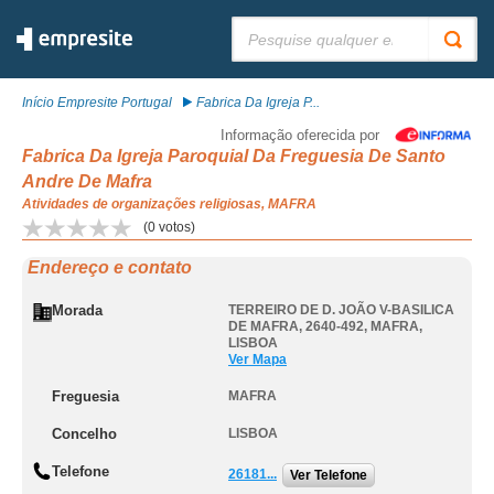
Pesquisar:
Início Empresite Portugal
Fabrica Da Igreja P...
Informação oferecida por
Fabrica Da Igreja Paroquial Da Freguesia De Santo
Andre De Mafra
Atividades de organizações religiosas, MAFRA
(
0
votos)
Endereço e contato
Morada
TERREIRO DE D. JOÃO V-BASILICA
DE MAFRA, 2640-492
,
MAFRA
,
LISBOA
Ver Mapa
Freguesia
MAFRA
Concelho
LISBOA
Telefone
26181...
Ver Telefone