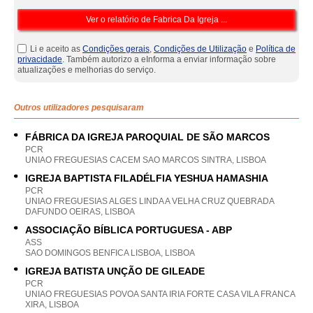
Li e aceito as
Condições gerais
,
Condições de Utilização
e
Política de
privacidade
. Também autorizo a eInforma a enviar informação sobre
atualizações e melhorias do serviço.
Outros utilizadores pesquisaram
FÁBRICA DA IGREJA PAROQUIAL DE SÃO MARCOS
PCR
UNIAO FREGUESIAS CACEM SAO MARCOS SINTRA, LISBOA
IGREJA BAPTISTA FILADÉLFIA YESHUA HAMASHIA
PCR
UNIAO FREGUESIAS ALGES LINDA A VELHA CRUZ QUEBRADA
DAFUNDO OEIRAS, LISBOA
ASSOCIAÇÃO BÍBLICA PORTUGUESA - ABP
ASS
SAO DOMINGOS BENFICA LISBOA, LISBOA
IGREJA BATISTA UNÇÃO DE GILEADE
PCR
UNIAO FREGUESIAS POVOA SANTA IRIA FORTE CASA VILA FRANCA
XIRA, LISBOA