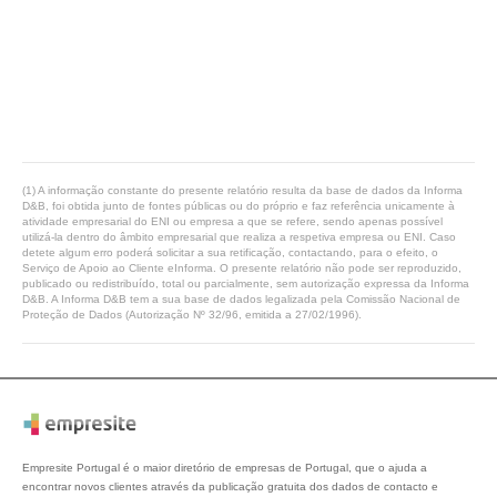
(1) A informação constante do presente relatório resulta da base de dados da Informa
D&B, foi obtida junto de fontes públicas ou do próprio e faz referência unicamente à
atividade empresarial do ENI ou empresa a que se refere, sendo apenas possível
utilizá-la dentro do âmbito empresarial que realiza a respetiva empresa ou ENI. Caso
detete algum erro poderá solicitar a sua retificação, contactando, para o efeito, o
Serviço de Apoio ao Cliente eInforma. O presente relatório não pode ser reproduzido,
publicado ou redistribuído, total ou parcialmente, sem autorização expressa da Informa
D&B. A Informa D&B tem a sua base de dados legalizada pela Comissão Nacional de
Proteção de Dados (Autorização Nº 32/96, emitida a 27/02/1996).
Empresite Portugal é o maior diretório de empresas de Portugal, que o ajuda a
encontrar novos clientes através da publicação gratuita dos dados de contacto e