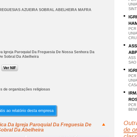
UNI
SINT
REGUESIAS AZUEIRA SOBRAL ABELHEIRA MAFRA
IGR
HA
PCR
UNIA
CRU
ASS
Da Igreja Paroquial Da Freguesia De Nossa Senhora Da
AB
De Sobral Da Abelheira
ASS
SAO 
Ver NIF
IGR
PCR
UNIA
CASA
s de organizações religiosas
IRM
ROS
PCR
BENF
tis ao relatório desta empresa
Outr
ica Da Igreja Paroquial Da Freguesia De
de o
obral Da Abelheira
clas