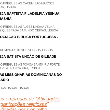
AO FREGUESIAS CACEM SAO MARCOS
RA, LISBOA
EJA BAPTISTA FILADÉLFIA YESHUA
MASHIA
O FREGUESIAS ALGES LINDA A VELHA
Z QUEBRADA DAFUNDO OEIRAS, LISBOA
OCIAÇÃO BÍBLICA PORTUGUESA -
P
DOMINGOS BENFICA LISBOA, LISBOA
EJA BATISTA UNÇÃO DE GILEADE
O FREGUESIAS POVOA SANTA IRIA FORTE
 VILA FRANCA XIRA, LISBOA
ÃS MISSIONÁRIAS DOMINICANAS DO
ÁRIO
ICA LISBOA, LISBOA
as empresas de "
Atividades
rganizações religiosas
"
sificadas por Concelho