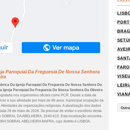
LISB
PORT
BRA
SETÚ
AVEI
SANT
FARO
eja Paroquial Da Freguesia De Nossa Senhora
VISE
ira
ábrica Da Igreja Paroquial Da Freguesia De Nossa Senhora Da
LEIRI
a Igreja Paroquial Da Freguesia De Nossa Senhora Da Oliveira
VIAN
gistada nos organismos oficiais como PCR. Desde a data de
rcer a sua atividade por mais de 86 anos. A principal ocupação da
 Atividades de organizações religiosas. A atualização dos dados
ta 28 de maio de 2026. Se precisar de visitar o escritório desta
ço SOBRAL DA ABELHEIRA, 2640-615. Esta localização encontra-
RA SOBRAL ABELHEIRA MAFRA, cujo distrito é LISBOA.