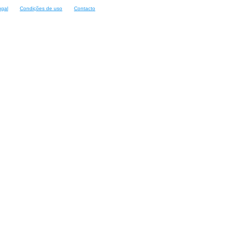
ugal
Condições de uso
Contacto