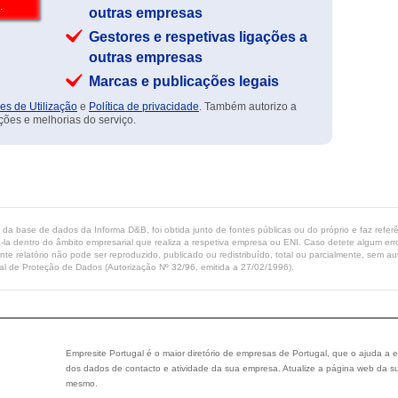
outras empresas
Gestores e respetivas ligações a
outras empresas
Marcas e publicações legais
es de Utilização
e
Política de privacidade
. Também autorizo a
ções e melhorias do serviço.
ta da base de dados da Informa D&B, foi obtida junto de fontes públicas ou do próprio e faz refe
-la dentro do âmbito empresarial que realiza a respetiva empresa ou ENI. Caso detete algum erro 
ente relatório não pode ser reproduzido, publicado ou redistribuído, total ou parcialmente, sem
l de Proteção de Dados (Autorização Nº 32/96, emitida a 27/02/1996).
Empresite Portugal é o maior diretório de empresas de Portugal, que o ajuda a e
dos dados de contacto e atividade da sua empresa. Atualize a página web da su
mesmo.