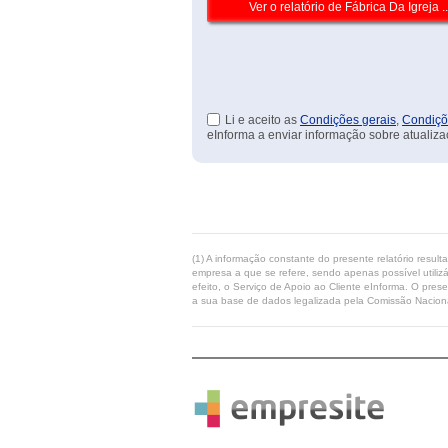
Li e aceito as
Condições gerais
,
Condiçõ
eInforma a enviar informação sobre atualiza
(1) A informação constante do presente relatório resul
empresa a que se refere, sendo apenas possível utilizá
efeito, o Serviço de Apoio ao Cliente eInforma. O pres
a sua base de dados legalizada pela Comissão Naciona