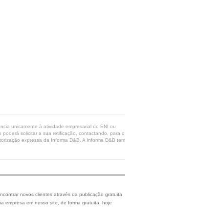
rência unicamente à atividade empresarial do ENI ou
poderá solicitar a sua retificação, contactando, para o
 autorização expressa da Informa D&B. A Informa D&B tem
ncontrar novos clientes através da publicação gratuita
a empresa em nosso site, de forma gratuita, hoje