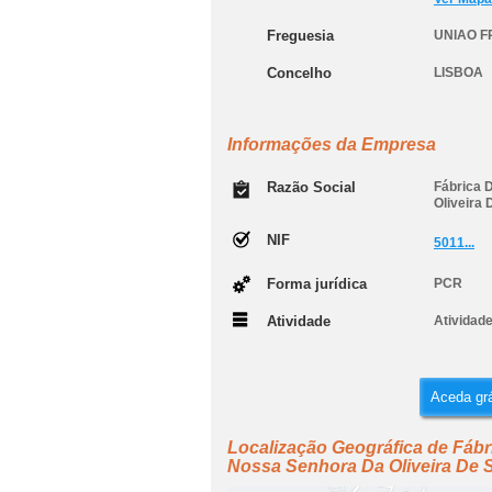
Freguesia
UNIAO F
Concelho
LISBOA
Informações da Empresa
Razão Social
Fábrica 
Oliveira 
NIF
5011...
Forma jurídica
PCR
Atividade
Atividade
Aceda grá
Localização Geográfica de Fábr
Nossa Senhora Da Oliveira De S