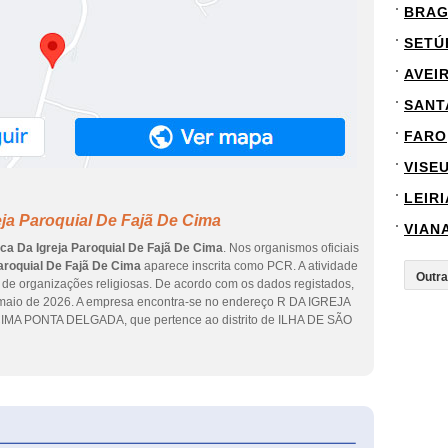
BRA
SETÚ
AVEI
SANT
FARO
VISE
LEIRI
eja Paroquial De Fajã De Cima
VIAN
ica Da Igreja Paroquial De Fajã De Cima
. Nos organismos oficiais
Paroquial De Fajã De Cima
aparece inscrita como PCR. A atividade
 de organizações religiosas. De acordo com os dados registados,
e maio de 2026. A empresa encontra-se no endereço R DA IGREJA
 CIMA PONTA DELGADA, que pertence ao distrito de ILHA DE SÃO
eInforma