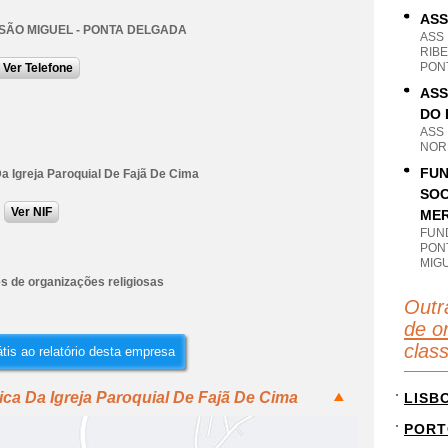
ASS
 SÃO MIGUEL - PONTA DELGADA
ASS
RIBE
PON
Ver Telefone
ASS
DO 
ASS
NOR
FUN
a Igreja Paroquial De Fajã De Cima
SOC
Ver NIF
ME
FUN
PONT
MIG
s de organizações religiosas
Outr
de o
clas
tis ao relatório desta empresa
ica Da Igreja Paroquial De Fajã De Cima
LISB
PORT