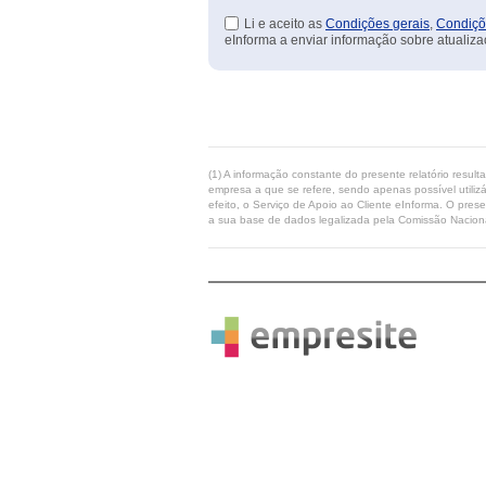
Li e aceito as
Condições gerais
,
Condiçõ
eInforma a enviar informação sobre atualiza
(1) A informação constante do presente relatório resul
empresa a que se refere, sendo apenas possível utilizá
efeito, o Serviço de Apoio ao Cliente eInforma. O pres
a sua base de dados legalizada pela Comissão Naciona