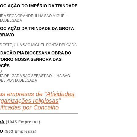
OCIAÇÃO DO IMPÉRIO DA TRINDADE
IRA SECA GRANDE, ILHA SAO MIGUEL
TA DELGADA
OCIAÇÃO DA TRINDADE DA GROTA
BRAVO
DESTE, ILHA SAO MIGUEL PONTA DELGADA
DAÇÃO PIA DIOCESANA OBRA DO
ORRO NOSSA SENHORA DAS
RCÊS
D
A DELGADA SAO SEBASTIAO, ILHA SAO
UEL PONTA DELGADA
as empresas de "
Atividades
rganizações religiosas
"
sificadas por Concelho
OA
(1045 Empresas)
O
(563 Empresas)