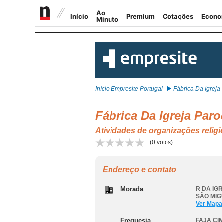
Início Empresite Portugal
Fábrica Da Igreja P
Fábrica Da Igreja Par
Atividades de organizações rel
(
0
votos)
Endereço e contato
Morada
R DA IGR
SÃO MIG
Ver Mapa
Freguesia
FAJA CI