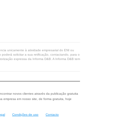
rência unicamente à atividade empresarial do ENI ou
poderá solicitar a sua retificação, contactando, para o
 autorização expressa da Informa D&B. A Informa D&B tem
ncontrar novos clientes através da publicação gratuita
a empresa em nosso site, de forma gratuita, hoje
ugal
Condições de uso
Contacto