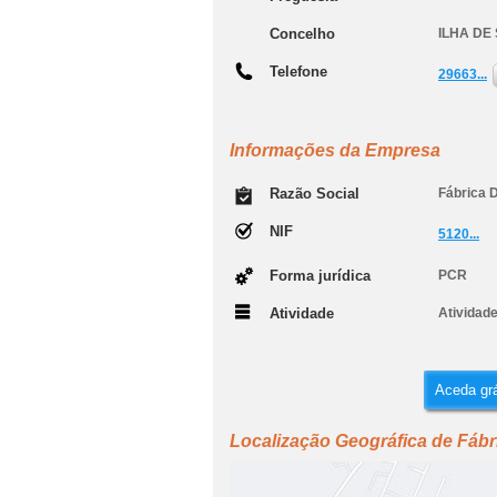
Concelho
ILHA DE
Telefone
29663...
Informações da Empresa
Razão Social
Fábrica D
NIF
5120...
Forma jurídica
PCR
Atividade
Atividade
Aceda grá
Localização Geográfica de Fábr