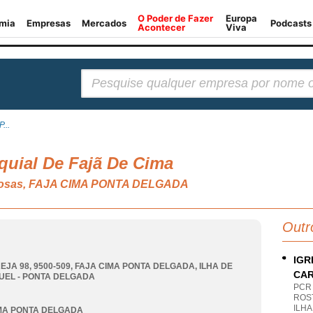
Pesquisar:
...
oquial De Fajã De Cima
igiosas, FAJA CIMA PONTA DELGADA
Outr
IGR
EJA 98, 9500-509
,
FAJA CIMA PONTA DELGADA
,
ILHA DE
CA
UEL - PONTA DELGADA
PCR
ROS
ILH
MA PONTA DELGADA