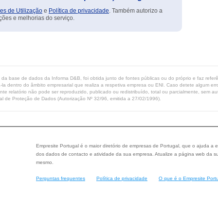
es de Utilização
e
Política de privacidade
. Também autorizo a
ções e melhorias do serviço.
ta da base de dados da Informa D&B, foi obtida junto de fontes públicas ou do próprio e faz refe
-la dentro do âmbito empresarial que realiza a respetiva empresa ou ENI. Caso detete algum erro 
ente relatório não pode ser reproduzido, publicado ou redistribuído, total ou parcialmente, sem
l de Proteção de Dados (Autorização Nº 32/96, emitida a 27/02/1996).
Empresite Portugal é o maior diretório de empresas de Portugal, que o ajuda a e
dos dados de contacto e atividade da sua empresa. Atualize a página web da su
mesmo.
Perguntas frequentes
Política de privacidade
O que é o Empresite Port