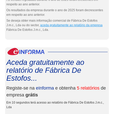
respeito ao ano anterior.
Os resultados da empresa durante o ano de 2025 foram decrescentes
em respeito ao ano anterior.
Se deseja obter mais informação comercial de Fábrica De Estofos
J.m.c., Lda ou do sector,
aceda gratuitamente ao relatório da empresa
Fábrica De Estofos J.m.c., Lda.
eInf
Aceda gratuitamente ao
relatório de Fábrica De
Estofos...
Registe-se na
eInforma
e obtenha
5 relatórios
de
empresa
grátis
Em 10 segundos terá acesso ao relatório de Fábrica De Estofos J.m.c.,
Lda