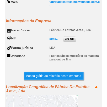
Web
fabricadeestofosjmc.webnode.com.p
t
Informações da Empresa
Razão Social
Fábrica De Estofos J.m.c., Lda
NIF
5055...
Ver NIF
Forma jurídica
LDA
Atividade
Fabricação de mobiliário de madeira
para outros fins
Aceda grátis ao relatório desta empresa
Localização Geográfica de Fábrica De Estofos
J.m.c., Lda