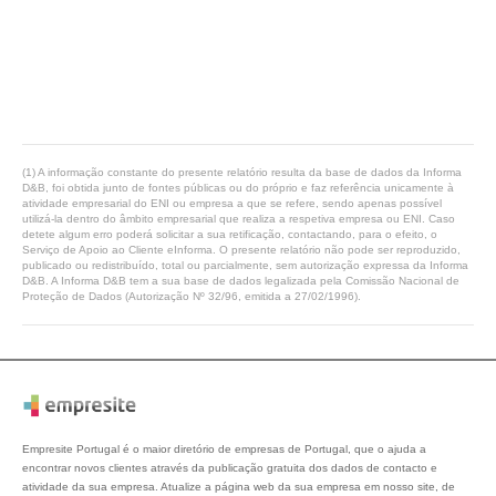
(1) A informação constante do presente relatório resulta da base de dados da Informa
D&B, foi obtida junto de fontes públicas ou do próprio e faz referência unicamente à
atividade empresarial do ENI ou empresa a que se refere, sendo apenas possível
utilizá-la dentro do âmbito empresarial que realiza a respetiva empresa ou ENI. Caso
detete algum erro poderá solicitar a sua retificação, contactando, para o efeito, o
Serviço de Apoio ao Cliente eInforma. O presente relatório não pode ser reproduzido,
publicado ou redistribuído, total ou parcialmente, sem autorização expressa da Informa
D&B. A Informa D&B tem a sua base de dados legalizada pela Comissão Nacional de
Proteção de Dados (Autorização Nº 32/96, emitida a 27/02/1996).
Empresite Portugal é o maior diretório de empresas de Portugal, que o ajuda a
encontrar novos clientes através da publicação gratuita dos dados de contacto e
atividade da sua empresa. Atualize a página web da sua empresa em nosso site, de