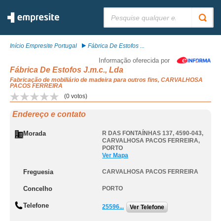
Pesquisar:
Início Empresite Portugal
Fábrica De Estofos ...
Informação oferecida por
Fábrica De Estofos J.m.c., Lda
Fabricação de mobiliário de madeira para outros fins, CARVALHOSA
PACOS FERREIRA
(
0
votos)
Endereço e contato
Morada
R DAS FONTAÍNHAS 137, 4590-043
,
CARVALHOSA PACOS FERREIRA
,
PORTO
Ver Mapa
Freguesia
CARVALHOSA PACOS FERREIRA
Concelho
PORTO
Telefone
25596...
Ver Telefone