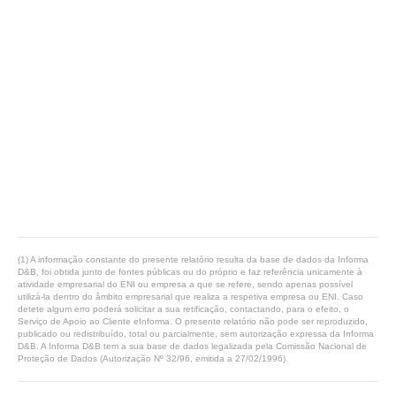
(1) A informação constante do presente relatório resulta da base de dados da Informa
D&B, foi obtida junto de fontes públicas ou do próprio e faz referência unicamente à
atividade empresarial do ENI ou empresa a que se refere, sendo apenas possível
utilizá-la dentro do âmbito empresarial que realiza a respetiva empresa ou ENI. Caso
detete algum erro poderá solicitar a sua retificação, contactando, para o efeito, o
Serviço de Apoio ao Cliente eInforma. O presente relatório não pode ser reproduzido,
publicado ou redistribuído, total ou parcialmente, sem autorização expressa da Informa
D&B. A Informa D&B tem a sua base de dados legalizada pela Comissão Nacional de
Proteção de Dados (Autorização Nº 32/96, emitida a 27/02/1996).