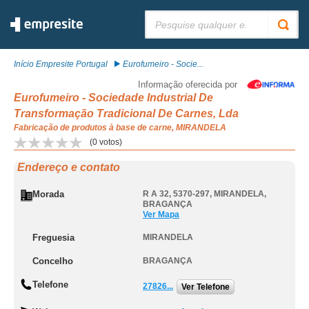
Pesquisar:
Início Empresite Portugal
Eurofumeiro - Socie...
Informação oferecida por
Eurofumeiro - Sociedade Industrial De
Transformação Tradicional De Carnes, Lda
Fabricação de produtos à base de carne, MIRANDELA
(
0
votos)
Endereço e contato
Morada
R A 32, 5370-297
,
MIRANDELA
,
BRAGANÇA
Ver Mapa
Freguesia
MIRANDELA
Concelho
BRAGANÇA
Telefone
27826...
Ver Telefone