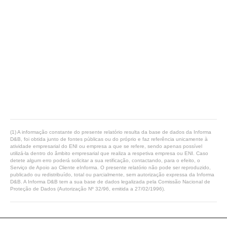
(1) A informação constante do presente relatório resulta da base de dados da Informa
D&B, foi obtida junto de fontes públicas ou do próprio e faz referência unicamente à
atividade empresarial do ENI ou empresa a que se refere, sendo apenas possível
utilizá-la dentro do âmbito empresarial que realiza a respetiva empresa ou ENI. Caso
detete algum erro poderá solicitar a sua retificação, contactando, para o efeito, o
Serviço de Apoio ao Cliente eInforma. O presente relatório não pode ser reproduzido,
publicado ou redistribuído, total ou parcialmente, sem autorização expressa da Informa
D&B. A Informa D&B tem a sua base de dados legalizada pela Comissão Nacional de
Proteção de Dados (Autorização Nº 32/96, emitida a 27/02/1996).