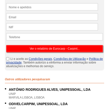
Nome e apelidos
Email
NIF
Telefone
Li e aceito as
Condições gerais
,
Condições de Utilização
e
Política de
privacidade
. Também autorizo a eInforma a enviar informação sobre
atualizações e melhorias do serviço.
Outros utilizadores pesquisaram
ANTÓNIO RODRIGUES ALVES, UNIPESSOAL, LDA
UNIP
MARVILA LISBOA, LISBOA
ODIVELCARPIM, UNIPESSOAL, LDA
UNIP