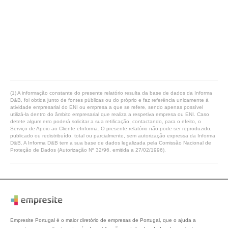
(1) A informação constante do presente relatório resulta da base de dados da Informa
D&B, foi obtida junto de fontes públicas ou do próprio e faz referência unicamente à
atividade empresarial do ENI ou empresa a que se refere, sendo apenas possível
utilizá-la dentro do âmbito empresarial que realiza a respetiva empresa ou ENI. Caso
detete algum erro poderá solicitar a sua retificação, contactando, para o efeito, o
Serviço de Apoio ao Cliente eInforma. O presente relatório não pode ser reproduzido,
publicado ou redistribuído, total ou parcialmente, sem autorização expressa da Informa
D&B. A Informa D&B tem a sua base de dados legalizada pela Comissão Nacional de
Proteção de Dados (Autorização Nº 32/96, emitida a 27/02/1996).
Empresite Portugal é o maior diretório de empresas de Portugal, que o ajuda a