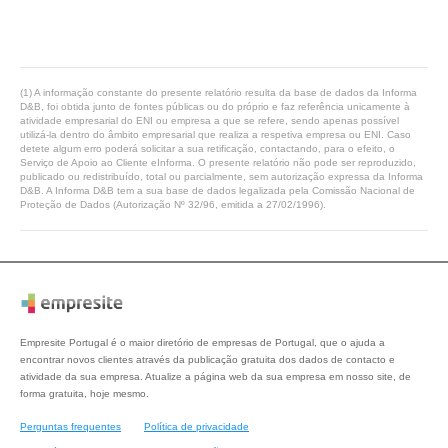
(1) A informação constante do presente relatório resulta da base de dados da Informa
D&B, foi obtida junto de fontes públicas ou do próprio e faz referência unicamente à
atividade empresarial do ENI ou empresa a que se refere, sendo apenas possível
utilizá-la dentro do âmbito empresarial que realiza a respetiva empresa ou ENI. Caso
detete algum erro poderá solicitar a sua retificação, contactando, para o efeito, o
Serviço de Apoio ao Cliente eInforma. O presente relatório não pode ser reproduzido,
publicado ou redistribuído, total ou parcialmente, sem autorização expressa da Informa
D&B. A Informa D&B tem a sua base de dados legalizada pela Comissão Nacional de
Proteção de Dados (Autorização Nº 32/96, emitida a 27/02/1996).
Empresite Portugal é o maior diretório de empresas de Portugal, que o ajuda a
encontrar novos clientes através da publicação gratuita dos dados de contacto e
atividade da sua empresa. Atualize a página web da sua empresa em nosso site, de
forma gratuita, hoje mesmo.
Perguntas frequentes
Política de privacidade