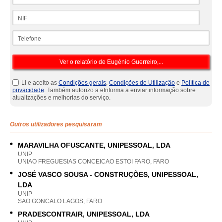
NIF
Telefone
Li e aceito as
Condições gerais
,
Condições de Utilização
e
Política de
privacidade
. Também autorizo a eInforma a enviar informação sobre
atualizações e melhorias do serviço.
Outros utilizadores pesquisaram
MARAVILHA OFUSCANTE, UNIPESSOAL, LDA
UNIP
UNIAO FREGUESIAS CONCEICAO ESTOI FARO, FARO
JOSÉ VASCO SOUSA - CONSTRUÇÕES, UNIPESSOAL,
LDA
UNIP
SAO GONCALO LAGOS, FARO
PRADESCONTRAIR, UNIPESSOAL, LDA