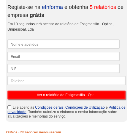
Registe-se na
eInforma
e obtenha
5 relatórios
de
empresa
grátis
Em 10 segundos terá acesso ao relatório de Estigmastilo - Óptica,
Unipessoal, Lda
Nome e apelidos
Email
NIF
Telefone
Li e aceito as
Condições gerais
,
Condições de Utilização
e
Política de
privacidade
. Também autorizo a eInforma a enviar informação sobre
atualizações e melhorias do serviço.
Outros utilizadores pesquisaram