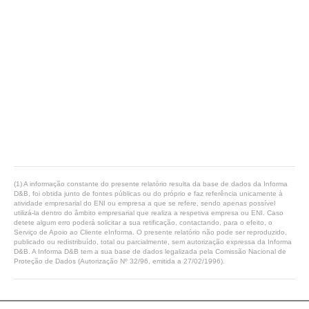
(1) A informação constante do presente relatório resulta da base de dados da Informa
D&B, foi obtida junto de fontes públicas ou do próprio e faz referência unicamente à
atividade empresarial do ENI ou empresa a que se refere, sendo apenas possível
utilizá-la dentro do âmbito empresarial que realiza a respetiva empresa ou ENI. Caso
detete algum erro poderá solicitar a sua retificação, contactando, para o efeito, o
Serviço de Apoio ao Cliente eInforma. O presente relatório não pode ser reproduzido,
publicado ou redistribuído, total ou parcialmente, sem autorização expressa da Informa
D&B. A Informa D&B tem a sua base de dados legalizada pela Comissão Nacional de
Proteção de Dados (Autorização Nº 32/96, emitida a 27/02/1996).