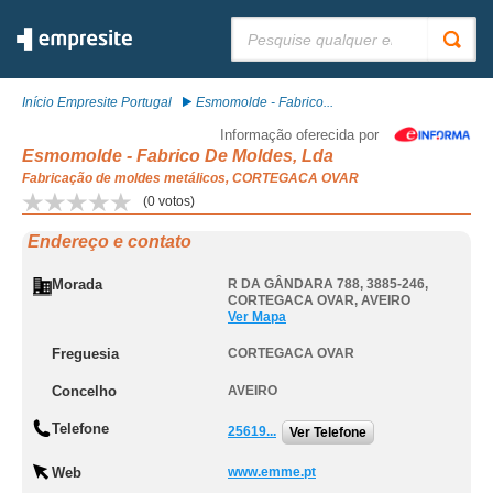
Pesquisar:
Início Empresite Portugal
Esmomolde - Fabrico...
Informação oferecida por
Esmomolde - Fabrico De Moldes, Lda
Fabricação de moldes metálicos, CORTEGACA OVAR
(
0
votos)
Endereço e contato
Morada
R DA GÂNDARA 788, 3885-246
,
CORTEGACA OVAR
,
AVEIRO
Ver Mapa
Freguesia
CORTEGACA OVAR
Concelho
AVEIRO
Telefone
25619...
Ver Telefone
Web
www.emme.pt