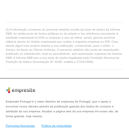
(1) A informação constante do presente relatório resulta da base de dados da Informa
D&B, foi obtida junto de fontes públicas ou do próprio e faz referência unicamente à
atividade empresarial do ENI ou empresa a que se refere, sendo apenas possível
utilizá-la dentro do âmbito empresarial que realiza a respetiva empresa ou ENI. Caso
detete algum erro poderá solicitar a sua retificação, contactando, para o efeito, o
Serviço de Apoio ao Cliente eInforma. O presente relatório não pode ser reproduzido,
publicado ou redistribuído, total ou parcialmente, sem autorização expressa da Informa
D&B. A Informa D&B tem a sua base de dados legalizada pela Comissão Nacional de
Proteção de Dados (Autorização Nº 32/96, emitida a 27/02/1996).
Empresite Portugal é o maior diretório de empresas de Portugal, que o ajuda a
encontrar novos clientes através da publicação gratuita dos dados de contacto e
atividade da sua empresa. Atualize a página web da sua empresa em nosso site, de
forma gratuita, hoje mesmo.
Perguntas frequentes
Política de privacidade