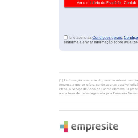
Li e aceito as
Condições gerais
,
Condiçõ
eInforma a enviar informação sobre atualiza
(1) A informação constante do presente relatório resul
empresa a que se refere, sendo apenas possível utilizá
efeito, o Serviço de Apoio ao Cliente eInforma. O pres
a sua base de dados legalizada pela Comissão Naciona