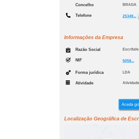
Concelho
BRAGA
Telefone
25349...
Informações da Empresa
Razão Social
Escrifafe
NIF
5058...
Forma jurídica
LDA
Atividade
Atividade
Aceda grá
Localização Geográfica de Escri