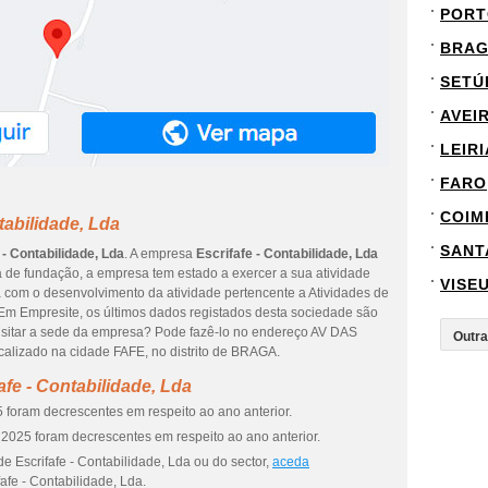
PORT
BRA
SETÚ
AVEI
LEIRI
FARO
COIM
tabilidade, Lda
SANT
 - Contabilidade, Lda
. A empresa
Escrifafe - Contabilidade, Lda
 de fundação, a empresa tem estado a exercer a sua atividade
VISE
a com o desenvolvimento da atividade pertencente a Atividades de
l. Em Empresite, os últimos dados registados desta sociedade são
visitar a sede da empresa? Pode fazê-lo no endereço AV DAS
izado na cidade FAFE, no distrito de BRAGA.
fe - Contabilidade, Lda
 foram decrescentes em respeito ao ano anterior.
2025 foram decrescentes em respeito ao ano anterior.
e Escrifafe - Contabilidade, Lda ou do sector,
aceda
afe - Contabilidade, Lda.