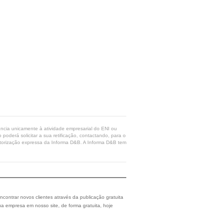
rência unicamente à atividade empresarial do ENI ou
poderá solicitar a sua retificação, contactando, para o
 autorização expressa da Informa D&B. A Informa D&B tem
ncontrar novos clientes através da publicação gratuita
a empresa em nosso site, de forma gratuita, hoje