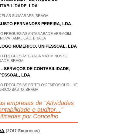
TABILIDADE, LDA
DELAS GUIMARAES, BRAGA
USTO FERNANDES PEREIRA, LDA
AO FREGUESIAS ANTAS ABADE VERMOIM
 NOVA FAMALICAO, BRAGA
LOGO NUMÉRICO, UNIPESSOAL, LDA
P
AO FREGUESIAS BRAGA MAXIMINOS SE
DADE, BRAGA
 - SERVIÇOS DE CONTABILIDADE,
PESSOAL, LDA
P
AO FREGUESIAS BRITELO GEMEOS OURILHE
ORICO BASTO, BRAGA
as empresas de "
Atividades
ntabilidade e auditor...
"
sificadas por Concelho
OA
(2767 Empresas)