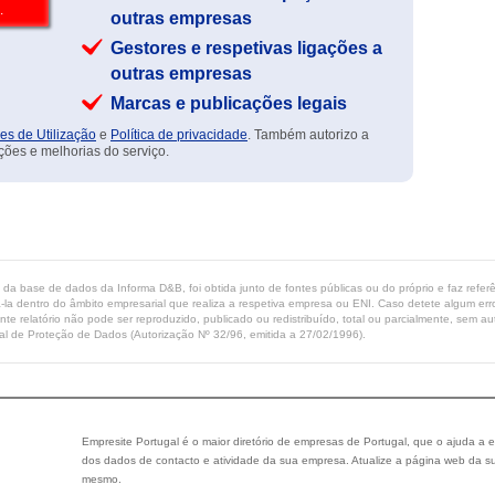
outras empresas
Gestores e respetivas ligações a
outras empresas
Marcas e publicações legais
es de Utilização
e
Política de privacidade
. Também autorizo a
ções e melhorias do serviço.
ta da base de dados da Informa D&B, foi obtida junto de fontes públicas ou do próprio e faz refe
-la dentro do âmbito empresarial que realiza a respetiva empresa ou ENI. Caso detete algum erro 
ente relatório não pode ser reproduzido, publicado ou redistribuído, total ou parcialmente, sem
l de Proteção de Dados (Autorização Nº 32/96, emitida a 27/02/1996).
Empresite Portugal é o maior diretório de empresas de Portugal, que o ajuda a e
dos dados de contacto e atividade da sua empresa. Atualize a página web da su
mesmo.