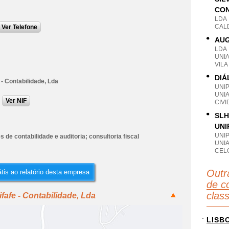
CON
LDA
CAL
Ver Telefone
AUG
LDA
UNI
VILA
DIÁ
 - Contabilidade, Lda
UNI
UNI
Ver NIF
CIVI
SLH
UNI
UNI
s de contabilidade e auditoria; consultoria fiscal
UNI
CEL
Outr
tis ao relatório desta empresa
de co
clas
fafe - Contabilidade, Lda
LISB