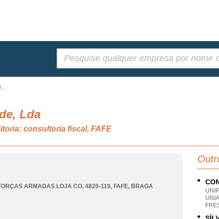
Pesquisar:
...
ade, Lda
toria; consultoria fiscal, FAFE
Outr
CON
FORÇAS ARMADAS LOJA CO, 4820-119
,
FAFE
,
BRAGA
UNI
UNI
FRE
SÍL