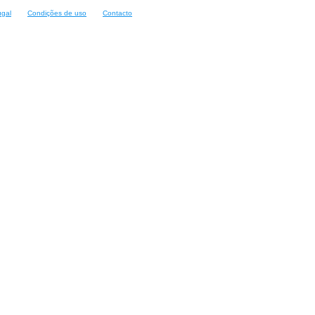
ugal
Condições de uso
Contacto