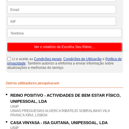
Email
NIF
Telefone
Li e aceito as
Condições gerais
,
Condições de Utilização
e
Política de
privacidade
. Também autorizo a eInforma a enviar informação sobre
atualizações e melhorias do serviço.
Outros utilizadores pesquisaram
REINO POSITIVO - ACTIVIDADES DE BEM ESTAR FÍSICO,
UNIPESSOAL, LDA
UNIP
UNIAO FREGUESIAS ALVERCA RIBATEJO SOBRALINHO VILA
FRANCA XIRA, LISBOA
CASA VINYASA - ISA GUITANA, UNIPESSOAL, LDA
UNIP