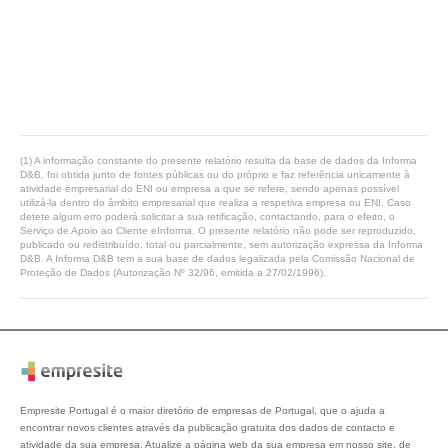
(1) A informação constante do presente relatório resulta da base de dados da Informa
D&B, foi obtida junto de fontes públicas ou do próprio e faz referência unicamente à
atividade empresarial do ENI ou empresa a que se refere, sendo apenas possível
utilizá-la dentro do âmbito empresarial que realiza a respetiva empresa ou ENI. Caso
detete algum erro poderá solicitar a sua retificação, contactando, para o efeito, o
Serviço de Apoio ao Cliente eInforma. O presente relatório não pode ser reproduzido,
publicado ou redistribuído, total ou parcialmente, sem autorização expressa da Informa
D&B. A Informa D&B tem a sua base de dados legalizada pela Comissão Nacional de
Proteção de Dados (Autorização Nº 32/96, emitida a 27/02/1996).
Empresite Portugal é o maior diretório de empresas de Portugal, que o ajuda a
encontrar novos clientes através da publicação gratuita dos dados de contacto e
atividade da sua empresa. Atualize a página web da sua empresa em nosso site, de