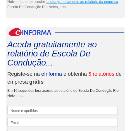
Neiva, Lda ou do sector,
aceda gratuitamente ao relatório da empresa
Escola De Condução Rio Neiva, Lda.
eInf
Aceda gratuitamente ao
relatório de Escola De
Condução...
Registe-se na
eInforma
e obtenha
5 relatórios
de
empresa
grátis
Em 10 segundos terá acesso ao relatório de Escola De Condução Rio
Neiva, Lda
Nome e apelidos
Email