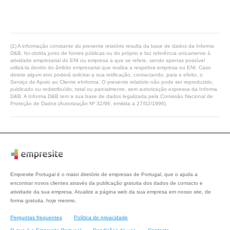
(1) A informação constante do presente relatório resulta da base de dados da Informa
D&B, foi obtida junto de fontes públicas ou do próprio e faz referência unicamente à
atividade empresarial do ENI ou empresa a que se refere, sendo apenas possível
utilizá-la dentro do âmbito empresarial que realiza a respetiva empresa ou ENI. Caso
detete algum erro poderá solicitar a sua retificação, contactando, para o efeito, o
Serviço de Apoio ao Cliente eInforma. O presente relatório não pode ser reproduzido,
publicado ou redistribuído, total ou parcialmente, sem autorização expressa da Informa
D&B. A Informa D&B tem a sua base de dados legalizada pela Comissão Nacional de
Proteção de Dados (Autorização Nº 32/96, emitida a 27/02/1996).
Empresite Portugal é o maior diretório de empresas de Portugal, que o ajuda a
encontrar novos clientes através da publicação gratuita dos dados de contacto e
atividade da sua empresa. Atualize a página web da sua empresa em nosso site, de
forma gratuita, hoje mesmo.
Perguntas frequentes
Política de privacidade