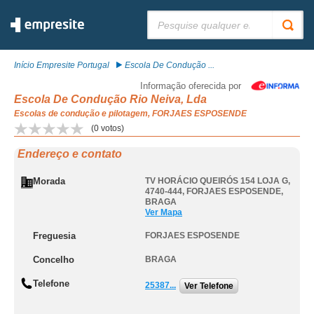
Pesquisar:
Início Empresite Portugal
Escola De Condução ...
Informação oferecida por
Escola De Condução Rio Neiva, Lda
Escolas de condução e pilotagem, FORJAES ESPOSENDE
(
0
votos)
Endereço e contato
Morada
TV HORÁCIO QUEIRÓS 154 LOJA G,
4740-444
,
FORJAES ESPOSENDE
,
BRAGA
Ver Mapa
Freguesia
FORJAES ESPOSENDE
Concelho
BRAGA
Telefone
25387...
Ver Telefone