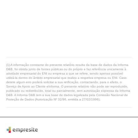
(1) A informação constante do presente relatório resulta da base de dados da Informa
D&B, foi obtida junto de fontes públicas ou do próprio e faz referência unicamente à
atividade empresarial do ENI ou empresa a que se refere, sendo apenas possível
utilizá-la dentro do âmbito empresarial que realiza a respetiva empresa ou ENI. Caso
detete algum erro poderá solicitar a sua retificação, contactando, para o efeito, o
Serviço de Apoio ao Cliente eInforma. O presente relatório não pode ser reproduzido,
publicado ou redistribuído, total ou parcialmente, sem autorização expressa da Informa
D&B. A Informa D&B tem a sua base de dados legalizada pela Comissão Nacional de
Proteção de Dados (Autorização Nº 32/96, emitida a 27/02/1996).