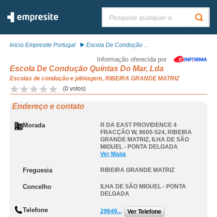
Pesquisar:
Início Empresite Portugal
Escola De Condução ...
Informação oferecida por
Escola De Condução Quintas Do Mar, Lda
Escolas de condução e pilotagem, RIBEIRA GRANDE MATRIZ
(
0
votos)
Endereço e contato
Morada
R DA EAST PROVIDENCE 4
FRACÇÃO W, 9600-524
,
RIBEIRA
GRANDE MATRIZ
,
ILHA DE SÃO
MIGUEL - PONTA DELGADA
Ver Mapa
Freguesia
RIBEIRA GRANDE MATRIZ
Concelho
ILHA DE SÃO MIGUEL - PONTA
DELGADA
Telefone
29649...
Ver Telefone