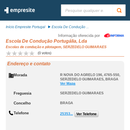
Pesquisar:
Início Empresite Portugal
Escola De Condução ...
Informação oferecida por
Escola De Condução Portugália, Lda
Escolas de condução e pilotagem, SERZEDELO GUIMARAES
(
0
votos)
Endereço e contato
Morada
R NOVA DO AGRELO 196, 4765-550
,
SERZEDELO GUIMARAES
,
BRAGA
Ver Mapa
Freguesia
SERZEDELO GUIMARAES
Concelho
BRAGA
Telefone
25353...
Ver Telefone