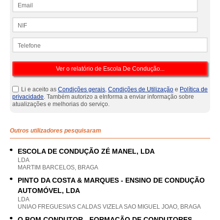
Email
NIF
Telefone
Li e aceito as
Condições gerais
,
Condições de Utilização
e
Política de
privacidade
. Também autorizo a eInforma a enviar informação sobre
atualizações e melhorias do serviço.
Outros utilizadores pesquisaram
ESCOLA DE CONDUÇÃO ZÉ MANEL, LDA
LDA
MARTIM BARCELOS, BRAGA
PINTO DA COSTA & MARQUES - ENSINO DE CONDUÇÃO
AUTOMÓVEL, LDA
LDA
UNIAO FREGUESIAS CALDAS VIZELA SAO MIGUEL JOAO, BRAGA
O BOM CONDUTOR - FORMAÇÃO DE CONDUTORES,