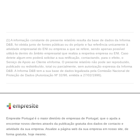
(1) A informação constante do presente relatório resulta da base de dados da Informa
D&B, foi obtida junto de fontes públicas ou do próprio e faz referência unicamente à
atividade empresarial do ENI ou empresa a que se refere, sendo apenas possível
utilizá-la dentro do âmbito empresarial que realiza a respetiva empresa ou ENI. Caso
detete algum erro poderá solicitar a sua retificação, contactando, para o efeito, o
Serviço de Apoio ao Cliente eInforma. O presente relatório não pode ser reproduzido,
publicado ou redistribuído, total ou parcialmente, sem autorização expressa da Informa
D&B. A Informa D&B tem a sua base de dados legalizada pela Comissão Nacional de
Proteção de Dados (Autorização Nº 32/96, emitida a 27/02/1996).
Empresite Portugal é o maior diretório de empresas de Portugal, que o ajuda a
encontrar novos clientes através da publicação gratuita dos dados de contacto e
atividade da sua empresa. Atualize a página web da sua empresa em nosso site, de
forma gratuita, hoje mesmo.