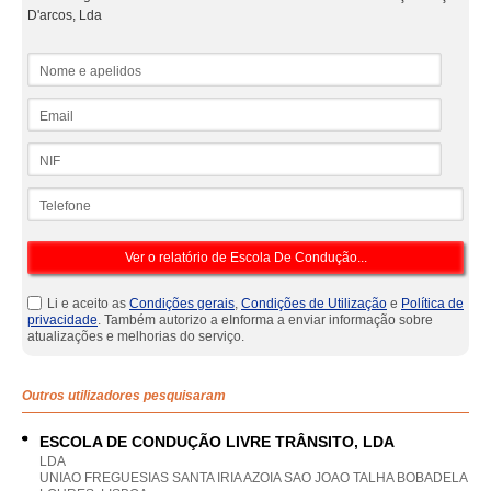
D'arcos, Lda
Nome e apelidos
Email
NIF
Telefone
Li e aceito as
Condições gerais
,
Condições de Utilização
e
Política de
privacidade
. Também autorizo a eInforma a enviar informação sobre
atualizações e melhorias do serviço.
Outros utilizadores pesquisaram
ESCOLA DE CONDUÇÃO LIVRE TRÂNSITO, LDA
LDA
UNIAO FREGUESIAS SANTA IRIA AZOIA SAO JOAO TALHA BOBADELA