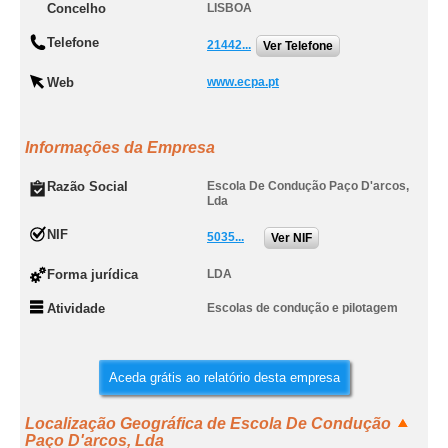
Concelho
LISBOA
Telefone
21442...
Ver Telefone
Web
www.ecpa.pt
Informações da Empresa
Razão Social
Escola De Condução Paço D'arcos,
Lda
NIF
5035...
Ver NIF
Forma jurídica
LDA
Atividade
Escolas de condução e pilotagem
Aceda grátis ao relatório desta empresa
Localização Geográfica de Escola De Condução
Paço D'arcos, Lda