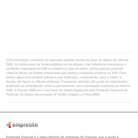
(1) A informação constante do presente relatório resulta da base de dados da Informa
D&B, foi obtida junto de fontes públicas ou do próprio e faz referência unicamente à
atividade empresarial do ENI ou empresa a que se refere, sendo apenas possível
utilizá-la dentro do âmbito empresarial que realiza a respetiva empresa ou ENI. Caso
detete algum erro poderá solicitar a sua retificação, contactando, para o efeito, o
Serviço de Apoio ao Cliente eInforma. O presente relatório não pode ser reproduzido,
publicado ou redistribuído, total ou parcialmente, sem autorização expressa da Informa
D&B. A Informa D&B tem a sua base de dados legalizada pela Comissão Nacional de
Proteção de Dados (Autorização Nº 32/96, emitida a 27/02/1996).
Empresite Portugal é o maior diretório de empresas de Portugal, que o ajuda a