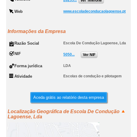
28235...
Ver Telefone
Web
www.escoladeconducaolagoense.pt
Informações da Empresa
Razão Social
Escola De Condução Lagoense, Lda
NIF
5050...
Ver NIF
Forma jurídica
LDA
Atividade
Escolas de condução e pilotagem
Aceda grátis ao relatório desta empresa
Localização Geográfica de Escola De Condução
Lagoense, Lda