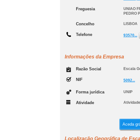
Freguesia
UNIAO F
PEDRO 
Concelho
LISBOA
Telefone
93570...
Informações da Empresa
Razão Social
Escala G
NIF
5092...
Forma jurídica
UNIP
Atividade
Atividade
Aceda grá
Localização Geográfica de Esca