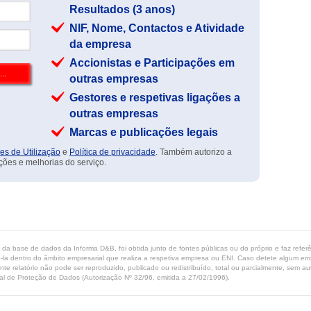
Resultados (3 anos)
NIF, Nome, Contactos e Atividade
da empresa
Accionistas e Participações em
outras empresas
Gestores e respetivas ligações a
outras empresas
Marcas e publicações legais
es de Utilização
e
Política de privacidade
. Também autorizo a
ções e melhorias do serviço.
ta da base de dados da Informa D&B, foi obtida junto de fontes públicas ou do próprio e faz refe
-la dentro do âmbito empresarial que realiza a respetiva empresa ou ENI. Caso detete algum erro 
ente relatório não pode ser reproduzido, publicado ou redistribuído, total ou parcialmente, sem
l de Proteção de Dados (Autorização Nº 32/96, emitida a 27/02/1996).