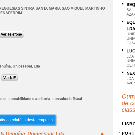
SEQ
REGUESIAS SINTRA SANTA MARIA SAO MIGUEL MARTINHO
SA
PENAFERRIM
AZA
EQU
LD
UNI
Ver Telefone
UNIA
CASA
LUC
LDA
UNI
OEIR
enuína, Unipessoal, Lda
NEX
Ver NIF
LDA
AVEN
Outr
s de contabilidade e auditoria; consultoria fiscal
de co
clas
tis ao relatório desta empresa
LISB
PORT
la Genuína, Unipessoal, Lda