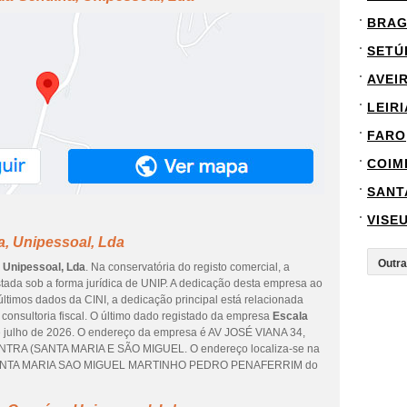
BRA
SETÚ
AVEI
LEIRI
FARO
COIM
SANT
VISE
a, Unipessoal, Lda
 Unipessoal, Lda
. Na conservatória do registo comercial, a
stada sob a forma jurídica de UNIP. A dedicação desta empresa ao
últimos dados da CINI, a dedicação principal está relacionada
 consultoria fiscal. O último dado registado da empresa
Escala
e julho de 2026. O endereço da empresa é AV JOSÉ VIANA 34,
TRA (SANTA MARIA E SÃO MIGUEL. O endereço localiza-se na
SANTA MARIA SAO MIGUEL MARTINHO PEDRO PENAFERRIM do