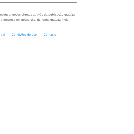
ncontrar novos clientes através da publicação gratuita
a empresa em nosso site, de forma gratuita, hoje
ugal
Condições de uso
Contacto