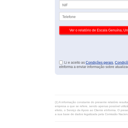
NIF
Telefone
Li e aceito as
Condições gerais
,
Condiçõ
eInforma a enviar informação sobre atualiza
(1) A informação constante do presente relatório resul
empresa a que se refere, sendo apenas possível utilizá
efeito, o Serviço de Apoio ao Cliente eInforma. O pres
a sua base de dados legalizada pela Comissão Naciona