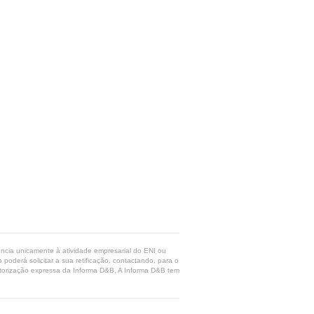
rência unicamente à atividade empresarial do ENI ou
poderá solicitar a sua retificação, contactando, para o
 autorização expressa da Informa D&B. A Informa D&B tem