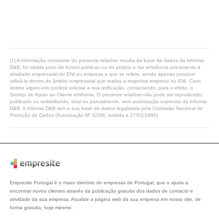
(1) A informação constante do presente relatório resulta da base de dados da Informa
D&B, foi obtida junto de fontes públicas ou do próprio e faz referência unicamente à
atividade empresarial do ENI ou empresa a que se refere, sendo apenas possível
utilizá-la dentro do âmbito empresarial que realiza a respetiva empresa ou ENI. Caso
detete algum erro poderá solicitar a sua retificação, contactando, para o efeito, o
Serviço de Apoio ao Cliente eInforma. O presente relatório não pode ser reproduzido,
publicado ou redistribuído, total ou parcialmente, sem autorização expressa da Informa
D&B. A Informa D&B tem a sua base de dados legalizada pela Comissão Nacional de
Proteção de Dados (Autorização Nº 32/96, emitida a 27/02/1996).
Empresite Portugal é o maior diretório de empresas de Portugal, que o ajuda a
encontrar novos clientes através da publicação gratuita dos dados de contacto e
atividade da sua empresa. Atualize a página web da sua empresa em nosso site, de
forma gratuita, hoje mesmo.