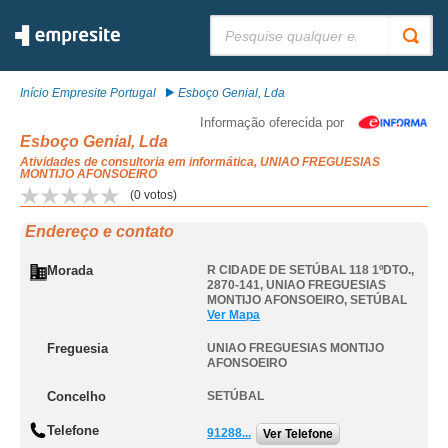
Pesquisar:
Início Empresite Portugal
Esboço Genial, Lda
Informação oferecida por
Esboço Genial, Lda
Atividades de consultoria em informática, UNIAO FREGUESIAS
MONTIJO AFONSOEIRO
(
0
votos)
Endereço e contato
Morada
R CIDADE DE SETÚBAL 118 1ºDTO.,
2870-141
,
UNIAO FREGUESIAS
MONTIJO AFONSOEIRO
,
SETÚBAL
Ver Mapa
Freguesia
UNIAO FREGUESIAS MONTIJO
AFONSOEIRO
Concelho
SETÚBAL
Telefone
91288...
Ver Telefone