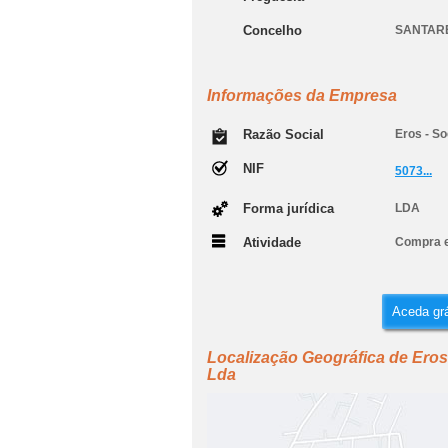
Concelho
SANTAR
Informações da Empresa
Razão Social
Eros - So
NIF
5073...
Forma jurídica
LDA
Atividade
Compra e
Aceda grá
Localização Geográfica de Eros 
Lda