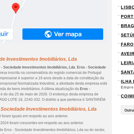
LISB
PORT
BRA
SETÚ
FARO
AVEI
de Investimentos Imobiliários, Lda
LEIRI
 - Sociedade Investimentos Imobiliários, Lda
.
Eros - Sociedade
SANT
sa inscrita na conservatória do registo comercial de Portugal
empresarial é superior a 19 anos desde a data de constituição da
ILHA
rnacional Normalizada Industrial, a atividade desta empresa está
Empre
a de bens imobiliários. A última atualização da
Eros -
é do dia 25 de maio de 2026. O endereço desta empresa de
COIM
LOTE 18, 2240-332. O distrito a que pertence é SANTARÉM.
 Sociedade Investimentos Imobiliários, Lda
foram iguais em respeito ao ano anterior.
2024 foram crescentes em respeito ao ano anterior.
e Eros - Sociedade Investimentos Imobiliários, Lda ou do sector,