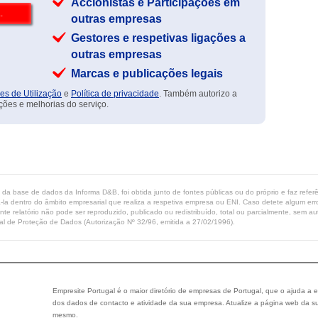
Accionistas e Participações em
outras empresas
Gestores e respetivas ligações a
outras empresas
Marcas e publicações legais
es de Utilização
e
Política de privacidade
. Também autorizo a
ções e melhorias do serviço.
ta da base de dados da Informa D&B, foi obtida junto de fontes públicas ou do próprio e faz refe
-la dentro do âmbito empresarial que realiza a respetiva empresa ou ENI. Caso detete algum erro 
ente relatório não pode ser reproduzido, publicado ou redistribuído, total ou parcialmente, sem
l de Proteção de Dados (Autorização Nº 32/96, emitida a 27/02/1996).
Empresite Portugal é o maior diretório de empresas de Portugal, que o ajuda a e
dos dados de contacto e atividade da sua empresa. Atualize a página web da su
mesmo.