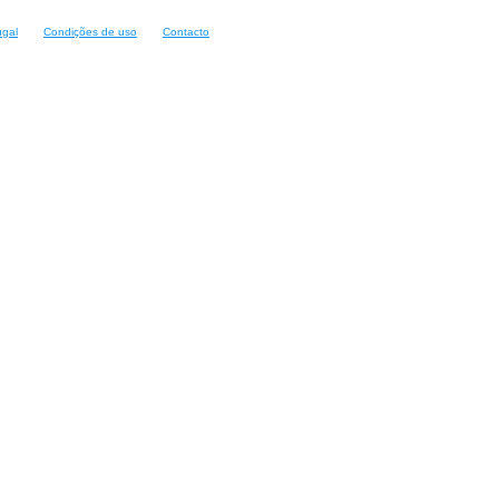
ugal
Condições de uso
Contacto