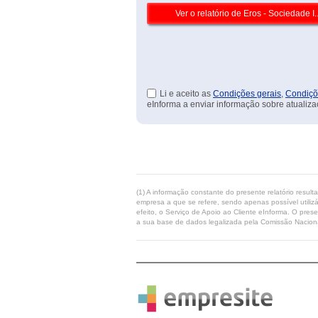
Li e aceito as
Condições gerais
,
Condiçõ
eInforma a enviar informação sobre atualiza
(1) A informação constante do presente relatório resul
empresa a que se refere, sendo apenas possível utilizá
efeito, o Serviço de Apoio ao Cliente eInforma. O pres
a sua base de dados legalizada pela Comissão Naciona