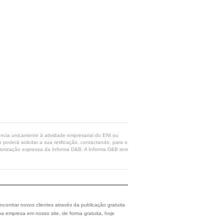
rência unicamente à atividade empresarial do ENI ou
poderá solicitar a sua retificação, contactando, para o
 autorização expressa da Informa D&B. A Informa D&B tem
ncontrar novos clientes através da publicação gratuita
a empresa em nosso site, de forma gratuita, hoje