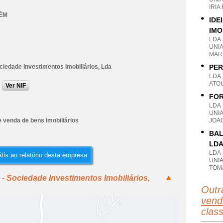
IRIA
ÉM
IDE
IMO
LDA
UNI
MAR
ciedade Investimentos Imobiliários, Lda
PER
LDA
ATO
Ver NIF
FOR
LDA
UNI
 venda de bens imobiliários
JOA
BAL
LD
LDA
tis ao relatório desta empresa
UNIA
TOM
- Sociedade Investimentos Imobiliários,
Outr
vend
clas