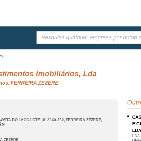
Pesquisar:
n...
stimentos Imobiliários, Lda
ários, FERREIRA ZEZERE
Outr
CAS
OSTA DO LAGO LOTE 18, 2240-332
,
FERREIRA ZEZERE
,
E G
ÉM
LD
LDA
A ZEZERE
UNI