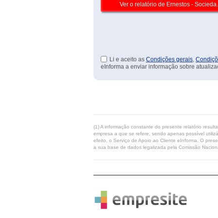
Li e aceito as
Condições gerais
,
Condiçõ
eInforma a enviar informação sobre atualiza
(1) A informação constante do presente relatório resul
empresa a que se refere, sendo apenas possível utilizá
efeito, o Serviço de Apoio ao Cliente eInforma. O pres
a sua base de dados legalizada pela Comissão Naciona