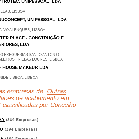
TROTEC, UNIPESSOAL, LDA
P
ELAS, LISBOA
UCONCEPT, UNIPESSOAL, LDA
P
ALVO ALENQUER, LISBOA
TER PLACE - CONSTRUÇÃO E
ERIORES, LDA
AO FREGUESIAS SANTO ANTONIO
LEIROS FRIELAS LOURES, LISBOA
 HOUSE MAKEUP, LDA
IDE LISBOA, LISBOA
as empresas de "
Outras
idades de acabamento em
" classificadas por Concelho
OA
(386 Empresas)
O
(294 Empresas)
GA