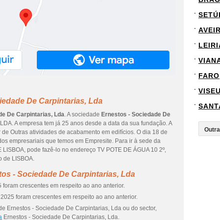
SETÚ
AVEI
LEIRI
VIAN
FARO
VISE
iedade De Carpintarias, Lda
SANT
de De Carpintarias, Lda
. A sociedade
Ernestos - Sociedade De
LDA. A empresa tem já 25 anos desde a data da sua fundação. A
 de Outras atividades de acabamento em edifícios. O dia 18 de
ados empresariais que temos em Empresite. Para ir à sede da
E LISBOA, pode fazê-lo no endereço TV POTE DE ÁGUA 10 2º,
to de LISBOA.
os - Sociedade De Carpintarias, Lda
 foram crescentes em respeito ao ano anterior.
2025 foram crescentes em respeito ao ano anterior.
e Ernestos - Sociedade De Carpintarias, Lda ou do sector,
a
Ernestos - Sociedade De Carpintarias, Lda.