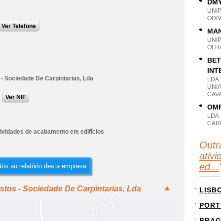
DMY
UNI
ODIV
Ver Telefone
MAN
UNI
OLH
BET
INT
 - Sociedade De Carpintarias, Lda
LDA
UNI
CAVA
Ver NIF
OMF
LDA
CARN
tividades de acabamento em edifícios
Outr
ativ
ed...
tis ao relatório desta empresa
stos - Sociedade De Carpintarias, Lda
LISB
PORT
BRA