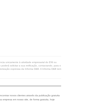
rência unicamente à atividade empresarial do ENI ou
poderá solicitar a sua retificação, contactando, para o
 autorização expressa da Informa D&B. A Informa D&B tem
ncontrar novos clientes através da publicação gratuita
a empresa em nosso site, de forma gratuita, hoje