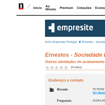
Início Empresite Portugal
Ernestos - Socieda
Ernestos - Sociedade 
Outras atividades de acabament
(
0
votos)
Endereço e contato
Morada
TV POTE 
Ver Mapa
Freguesia
ALVALAD