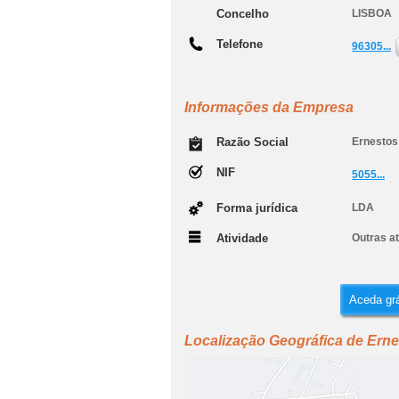
Concelho
LISBOA
Telefone
96305...
Informações da Empresa
Razão Social
Ernestos
NIF
5055...
Forma jurídica
LDA
Atividade
Outras a
Aceda grá
Localização Geográfica de Erne