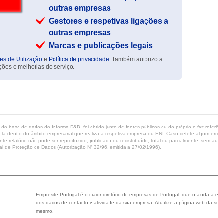
outras empresas
Gestores e respetivas ligações a
outras empresas
Marcas e publicações legais
es de Utilização
e
Política de privacidade
. Também autorizo a
ções e melhorias do serviço.
ta da base de dados da Informa D&B, foi obtida junto de fontes públicas ou do próprio e faz refe
-la dentro do âmbito empresarial que realiza a respetiva empresa ou ENI. Caso detete algum erro 
ente relatório não pode ser reproduzido, publicado ou redistribuído, total ou parcialmente, sem
l de Proteção de Dados (Autorização Nº 32/96, emitida a 27/02/1996).
Empresite Portugal é o maior diretório de empresas de Portugal, que o ajuda a e
dos dados de contacto e atividade da sua empresa. Atualize a página web da su
mesmo.