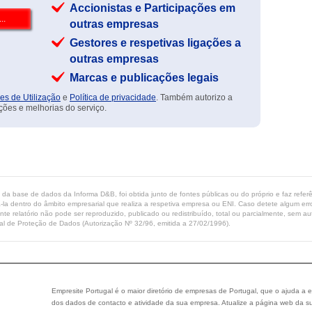
Accionistas e Participações em
outras empresas
Gestores e respetivas ligações a
outras empresas
Marcas e publicações legais
es de Utilização
e
Política de privacidade
. Também autorizo a
ções e melhorias do serviço.
ta da base de dados da Informa D&B, foi obtida junto de fontes públicas ou do próprio e faz refe
-la dentro do âmbito empresarial que realiza a respetiva empresa ou ENI. Caso detete algum erro 
ente relatório não pode ser reproduzido, publicado ou redistribuído, total ou parcialmente, sem
l de Proteção de Dados (Autorização Nº 32/96, emitida a 27/02/1996).
Empresite Portugal é o maior diretório de empresas de Portugal, que o ajuda a e
dos dados de contacto e atividade da sua empresa. Atualize a página web da su