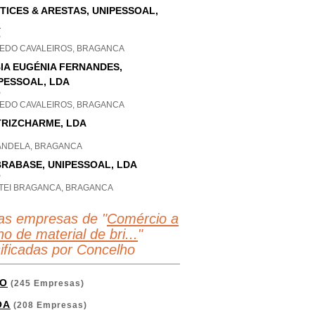
TICES & ARESTAS, UNIPESSOAL,
A
P
EDO CAVALEIROS, BRAGANCA
IA EUGÉNIA FERNANDES,
PESSOAL, LDA
P
EDO CAVALEIROS, BRAGANCA
RIZCHARME, LDA
ANDELA, BRAGANCA
RABASE, UNIPESSOAL, LDA
P
TEI BRAGANCA, BRAGANCA
as empresas de "
Comércio a
ho de material de bri...
"
sificadas por Concelho
O
(245 Empresas)
OA
(208 Empresas)