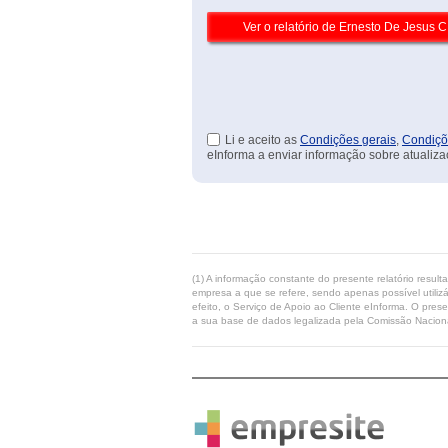
Li e aceito as
Condições gerais
,
Condiçõ
eInforma a enviar informação sobre atualiza
(1) A informação constante do presente relatório resul
empresa a que se refere, sendo apenas possível utilizá
efeito, o Serviço de Apoio ao Cliente eInforma. O pres
a sua base de dados legalizada pela Comissão Naciona