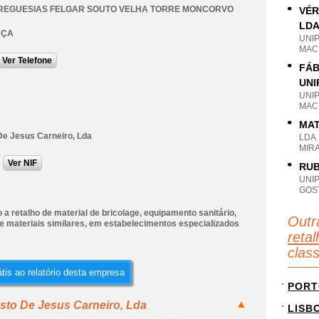
FREGUESIAS FELGAR SOUTO VELHA TORRE MONCORVO
VÉR
LD
NÇA
UNI
MAC
Ver Telefone
FÁB
UNI
UNI
MAC
MAT
De Jesus Carneiro, Lda
LDA
MIR
Ver NIF
RUB
UNI
GOS
a retalho de material de bricolage, equipamento sanitário,
Outr
 e materiais similares, em estabelecimentos especializados
retal
clas
tis ao relatório desta empresa
PORT
sto De Jesus Carneiro, Lda
LISB