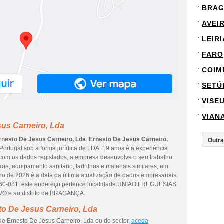
BRA
AVEI
LEIRI
FARO
COIM
SETÚ
VISE
VIAN
sus Carneiro, Lda
rnesto De Jesus Carneiro, Lda
.
Ernesto De Jesus Carneiro,
 Portugal sob a forma jurídica de LDA. 19 anos é a experiência
 com os dados registados, a empresa desenvolve o seu trabalho
ge, equipamento sanitário, ladrilhos e materiais similares, em
ho de 2026 é a data da última atualização de dados empresariais.
160-081, este endereço pertence localidade UNIAO FREGUESIAS
 ao distrito de BRAGANÇA.
to De Jesus Carneiro, Lda
de Ernesto De Jesus Carneiro, Lda ou do sector,
aceda