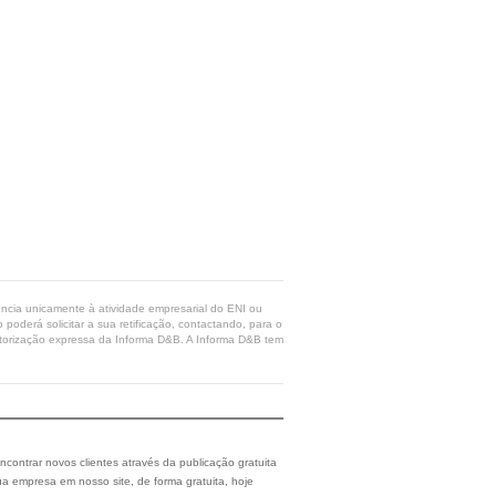
rência unicamente à atividade empresarial do ENI ou
poderá solicitar a sua retificação, contactando, para o
 autorização expressa da Informa D&B. A Informa D&B tem
ncontrar novos clientes através da publicação gratuita
a empresa em nosso site, de forma gratuita, hoje