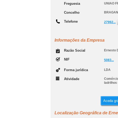
Freguesia
UNIAO 
Concelho
BRAGA
Telefone
27992...
Informações da Empresa
Razão Social
Ernesto 
NIF
5083...
Forma jurídica
LDA
Atividade
Comércio 
ladrilhos
Aceda grá
Localização Geográfica de Erne