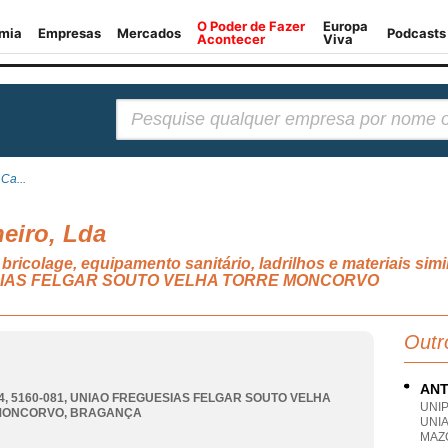
Pesquisar:
Ca...
eiro, Lda
 bricolage, equipamento sanitário, ladrilhos e materiais sim
UESIAS FELGAR SOUTO VELHA TORRE MONCORVO
Outr
ANT
4, 5160-081
,
UNIAO FREGUESIAS FELGAR SOUTO VELHA
UNI
MONCORVO
,
BRAGANÇA
UNIA
MAZ