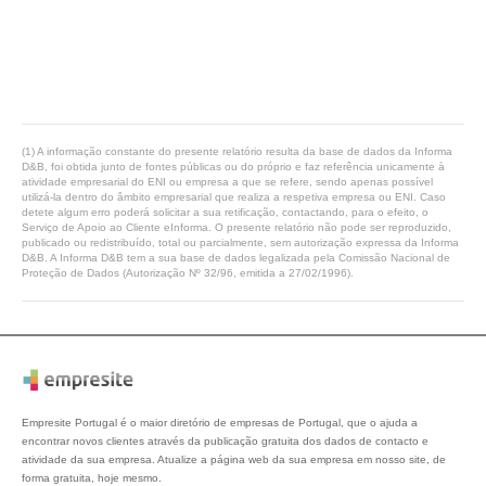
(1) A informação constante do presente relatório resulta da base de dados da Informa
D&B, foi obtida junto de fontes públicas ou do próprio e faz referência unicamente à
atividade empresarial do ENI ou empresa a que se refere, sendo apenas possível
utilizá-la dentro do âmbito empresarial que realiza a respetiva empresa ou ENI. Caso
detete algum erro poderá solicitar a sua retificação, contactando, para o efeito, o
Serviço de Apoio ao Cliente eInforma. O presente relatório não pode ser reproduzido,
publicado ou redistribuído, total ou parcialmente, sem autorização expressa da Informa
D&B. A Informa D&B tem a sua base de dados legalizada pela Comissão Nacional de
Proteção de Dados (Autorização Nº 32/96, emitida a 27/02/1996).
Empresite Portugal é o maior diretório de empresas de Portugal, que o ajuda a
encontrar novos clientes através da publicação gratuita dos dados de contacto e
atividade da sua empresa. Atualize a página web da sua empresa em nosso site, de
forma gratuita, hoje mesmo.