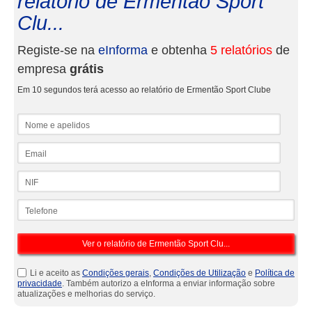
relatório de Ermentão Sport
Clu...
Registe-se na
eInforma
e obtenha
5 relatórios
de
empresa
grátis
Em 10 segundos terá acesso ao relatório de Ermentão Sport Clube
Nome e apelidos
Email
NIF
Telefone
Li e aceito as
Condições gerais
,
Condições de Utilização
e
Política de
privacidade
. Também autorizo a eInforma a enviar informação sobre
atualizações e melhorias do serviço.