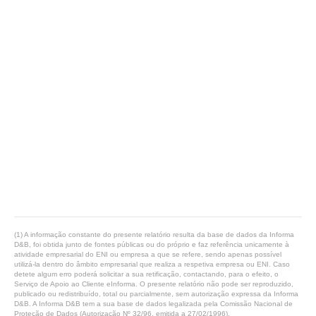
(1) A informação constante do presente relatório resulta da base de dados da Informa
D&B, foi obtida junto de fontes públicas ou do próprio e faz referência unicamente à
atividade empresarial do ENI ou empresa a que se refere, sendo apenas possível
utilizá-la dentro do âmbito empresarial que realiza a respetiva empresa ou ENI. Caso
detete algum erro poderá solicitar a sua retificação, contactando, para o efeito, o
Serviço de Apoio ao Cliente eInforma. O presente relatório não pode ser reproduzido,
publicado ou redistribuído, total ou parcialmente, sem autorização expressa da Informa
D&B. A Informa D&B tem a sua base de dados legalizada pela Comissão Nacional de
Proteção de Dados (Autorização Nº 32/96, emitida a 27/02/1996).