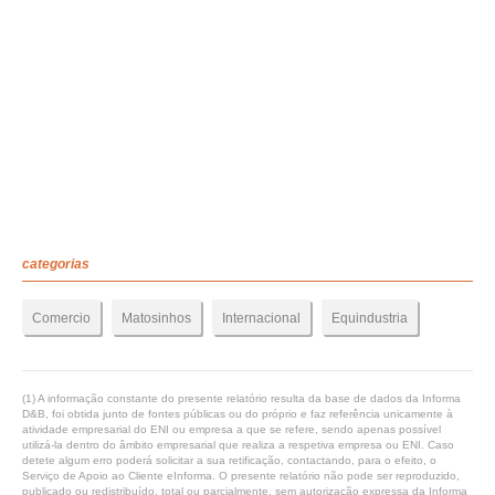
categorias
Comercio
Matosinhos
Internacional
Equindustria
(1) A informação constante do presente relatório resulta da base de dados da Informa
D&B, foi obtida junto de fontes públicas ou do próprio e faz referência unicamente à
atividade empresarial do ENI ou empresa a que se refere, sendo apenas possível
utilizá-la dentro do âmbito empresarial que realiza a respetiva empresa ou ENI. Caso
detete algum erro poderá solicitar a sua retificação, contactando, para o efeito, o
Serviço de Apoio ao Cliente eInforma. O presente relatório não pode ser reproduzido,
publicado ou redistribuído, total ou parcialmente, sem autorização expressa da Informa