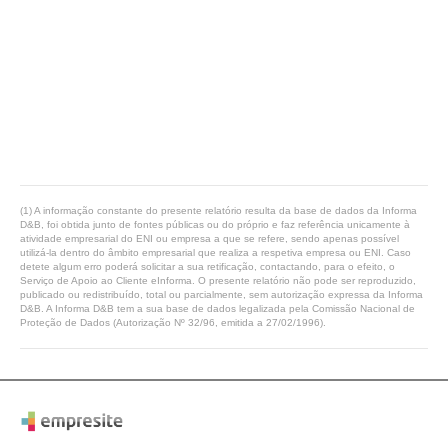
(1) A informação constante do presente relatório resulta da base de dados da Informa
D&B, foi obtida junto de fontes públicas ou do próprio e faz referência unicamente à
atividade empresarial do ENI ou empresa a que se refere, sendo apenas possível
utilizá-la dentro do âmbito empresarial que realiza a respetiva empresa ou ENI. Caso
detete algum erro poderá solicitar a sua retificação, contactando, para o efeito, o
Serviço de Apoio ao Cliente eInforma. O presente relatório não pode ser reproduzido,
publicado ou redistribuído, total ou parcialmente, sem autorização expressa da Informa
D&B. A Informa D&B tem a sua base de dados legalizada pela Comissão Nacional de
Proteção de Dados (Autorização Nº 32/96, emitida a 27/02/1996).