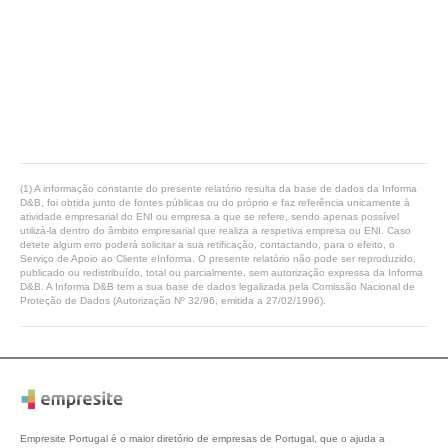
(1) A informação constante do presente relatório resulta da base de dados da Informa
D&B, foi obtida junto de fontes públicas ou do próprio e faz referência unicamente à
atividade empresarial do ENI ou empresa a que se refere, sendo apenas possível
utilizá-la dentro do âmbito empresarial que realiza a respetiva empresa ou ENI. Caso
detete algum erro poderá solicitar a sua retificação, contactando, para o efeito, o
Serviço de Apoio ao Cliente eInforma. O presente relatório não pode ser reproduzido,
publicado ou redistribuído, total ou parcialmente, sem autorização expressa da Informa
D&B. A Informa D&B tem a sua base de dados legalizada pela Comissão Nacional de
Proteção de Dados (Autorização Nº 32/96, emitida a 27/02/1996).
Empresite Portugal é o maior diretório de empresas de Portugal, que o ajuda a