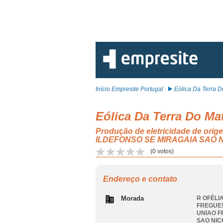
Início Empresite Portugal
Eólica Da Terra Do
Eólica Da Terra Do Mat
Produção de eletricidade de ori
ILDEFONSO SE MIRAGAIA SAO 
(
0
votos)
Endereço e contato
Morada
R OFÉLIA
FREGUES
UNIAO F
SAO NIC