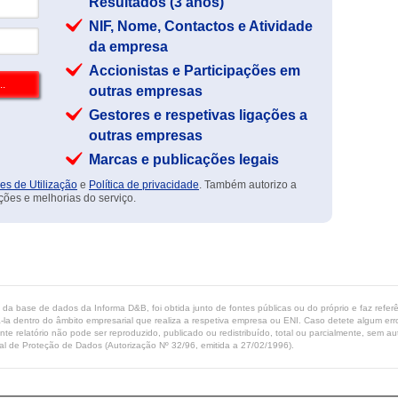
Resultados (3 anos)
NIF, Nome, Contactos e Atividade
da empresa
Accionistas e Participações em
outras empresas
Gestores e respetivas ligações a
outras empresas
Marcas e publicações legais
es de Utilização
e
Política de privacidade
. Também autorizo a
ções e melhorias do serviço.
ta da base de dados da Informa D&B, foi obtida junto de fontes públicas ou do próprio e faz refe
-la dentro do âmbito empresarial que realiza a respetiva empresa ou ENI. Caso detete algum erro 
ente relatório não pode ser reproduzido, publicado ou redistribuído, total ou parcialmente, sem
l de Proteção de Dados (Autorização Nº 32/96, emitida a 27/02/1996).