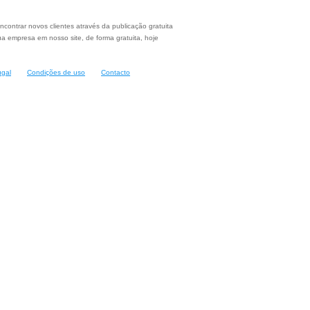
ncontrar novos clientes através da publicação gratuita
a empresa em nosso site, de forma gratuita, hoje
ugal
Condições de uso
Contacto