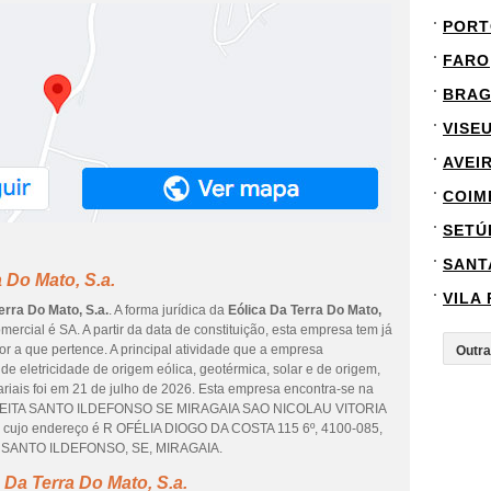
PORT
FARO
BRA
VISE
AVEI
COIM
SETÚ
SANT
 Do Mato, S.a.
VILA
erra Do Mato, S.a.
. A forma jurídica da
Eólica Da Terra Do Mato,
mercial é SA. A partir da data de constituição, esta empresa tem já
r a que pertence. A principal atividade que a empresa
 eletricidade de origem eólica, geotérmica, solar e de origem,
ariais foi em 21 de julho de 2026. Esta empresa encontra-se na
FEITA SANTO ILDEFONSO SE MIRAGAIA SAO NICOLAU VITORIA
, cujo endereço é R OFÉLIA DIOGO DA COSTA 115 6º, 4100-085,
SANTO ILDEFONSO, SE, MIRAGAIA.
Da Terra Do Mato, S.a.