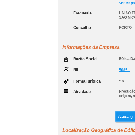
Ver Mapa
Freguesia
UNIAO F
SAO NIC
Concelho
PORTO
Informações da Empresa
Razão Social
Eólica Da
NIF
5085...
Forma jurídica
SA
Atividade
Produção 
origem, n
Aceda grá
Localização Geográfica de Eólic