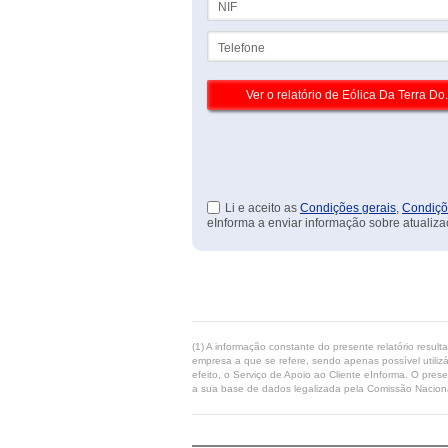
Telefone
Li e aceito as
Condições gerais
,
Condiçõ
eInforma a enviar informação sobre atualiza
(1) A informação constante do presente relatório resul
empresa a que se refere, sendo apenas possível utilizá
efeito, o Serviço de Apoio ao Cliente eInforma. O pres
a sua base de dados legalizada pela Comissão Naciona