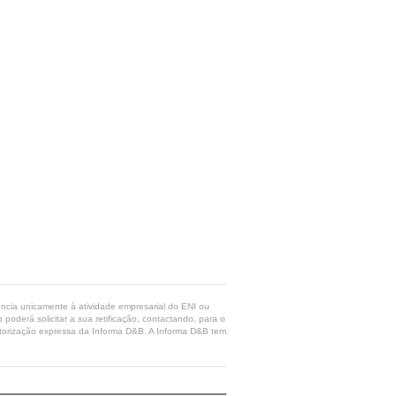
rência unicamente à atividade empresarial do ENI ou
poderá solicitar a sua retificação, contactando, para o
 autorização expressa da Informa D&B. A Informa D&B tem