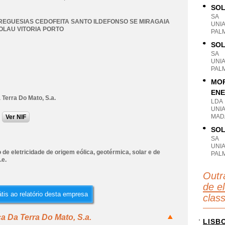
SOL
SA
REGUESIAS CEDOFEITA SANTO ILDEFONSO SE MIRAGAIA
UNI
OLAU VITORIA PORTO
PAL
SOL
SA
UNI
PAL
MOR
ENE
 Terra Do Mato, S.a.
LDA
UNI
MAD
Ver NIF
SOL
SA
UNI
de eletricidade de origem eólica, geotérmica, solar e de
PAL
.e.
Outr
de el
tis ao relatório desta empresa
clas
a Da Terra Do Mato, S.a.
LISB