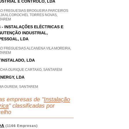
USTRIAL E CONTROLO, LDA
AO FREGUESIAS BROGUEIRA PARCEIROS
EJA ALCOROCHEL TORRES NOVAS,
TAREM
 - INSTALAÇÕES ELÉCTRICAS E
UTENÇÃO INDUSTRIAL,
PESSOAL, LDA
P
AO FREGUESIAS ALCANENA VILA MOREIRA,
TAREM
TINSTALADO, LDA
A CHA OURIQUE CARTAXO, SANTAREM
NERGY, LDA
IMA OUREM, SANTAREM
as empresas de "
Instalação
rica
" classificadas por
elho
OA
(1166 Empresas)