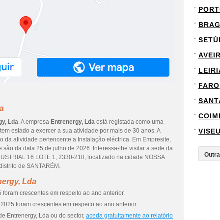
PORT
BRA
SETÚ
AVEI
LEIRI
FARO
SANT
a
COIM
gy, Lda
. A empresa
Entrenergy, Lda
está registada como uma
em estado a exercer a sua atividade por mais de 30 anos. A
VISE
 da atividade pertencente a Instalação eléctrica. Em Empresite,
 são da data 25 de julho de 2026. Interessa-lhe visitar a sede da
DUSTRIAL 16 LOTE 1, 2330-210, localizado na cidade NOSSA
strito de SANTARÉM.
nergy, Lda
 foram crescentes em respeito ao ano anterior.
2025 foram crescentes em respeito ao ano anterior.
de Entrenergy, Lda ou do sector,
aceda gratuitamente ao relatório