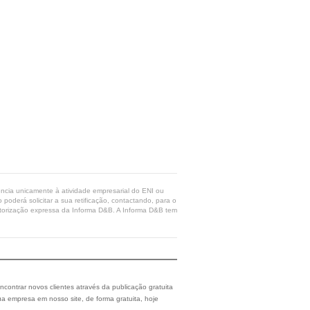
rência unicamente à atividade empresarial do ENI ou
poderá solicitar a sua retificação, contactando, para o
 autorização expressa da Informa D&B. A Informa D&B tem
ncontrar novos clientes através da publicação gratuita
a empresa em nosso site, de forma gratuita, hoje