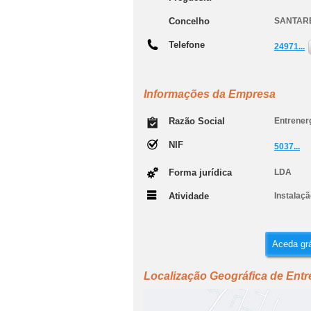
Concelho
SANTAR
Telefone
24971...
Informações da Empresa
Razão Social
Entrener
NIF
5037...
Forma jurídica
LDA
Atividade
Instalaçã
Aceda grá
Localização Geográfica de Entr