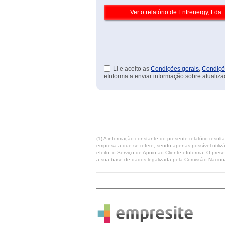
Li e aceito as
Condições gerais
,
Condiçõ
eInforma a enviar informação sobre atualiza
(1) A informação constante do presente relatório resul
empresa a que se refere, sendo apenas possível utilizá
efeito, o Serviço de Apoio ao Cliente eInforma. O pres
a sua base de dados legalizada pela Comissão Naciona