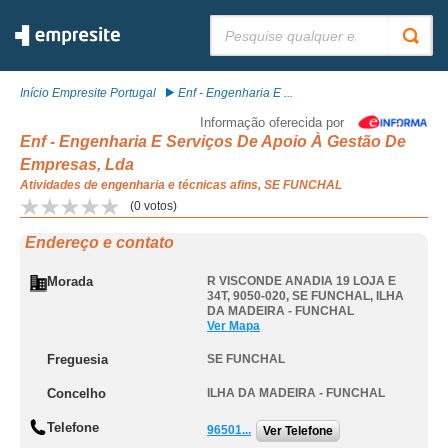
Pesquisar:
Início Empresite Portugal
Enf - Engenharia E ...
Informação oferecida por
Enf - Engenharia E Serviços De Apoio À Gestão De
Empresas, Lda
Atividades de engenharia e técnicas afins, SE FUNCHAL
(
0
votos)
Endereço e contato
Morada
R VISCONDE ANADIA 19 LOJA E
34T, 9050-020
,
SE FUNCHAL
,
ILHA
DA MADEIRA - FUNCHAL
Ver Mapa
Freguesia
SE FUNCHAL
Concelho
ILHA DA MADEIRA - FUNCHAL
Telefone
96501...
Ver Telefone