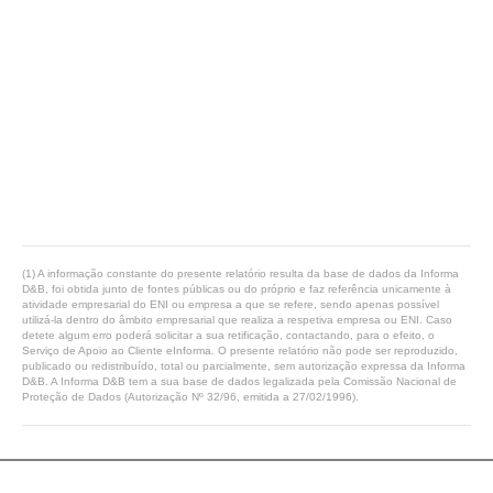
(1) A informação constante do presente relatório resulta da base de dados da Informa
D&B, foi obtida junto de fontes públicas ou do próprio e faz referência unicamente à
atividade empresarial do ENI ou empresa a que se refere, sendo apenas possível
utilizá-la dentro do âmbito empresarial que realiza a respetiva empresa ou ENI. Caso
detete algum erro poderá solicitar a sua retificação, contactando, para o efeito, o
Serviço de Apoio ao Cliente eInforma. O presente relatório não pode ser reproduzido,
publicado ou redistribuído, total ou parcialmente, sem autorização expressa da Informa
D&B. A Informa D&B tem a sua base de dados legalizada pela Comissão Nacional de
Proteção de Dados (Autorização Nº 32/96, emitida a 27/02/1996).