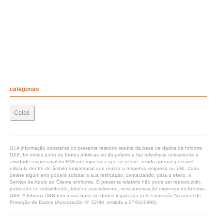
categorias
Colas
(1) A informação constante do presente relatório resulta da base de dados da Informa
D&B, foi obtida junto de fontes públicas ou do próprio e faz referência unicamente à
atividade empresarial do ENI ou empresa a que se refere, sendo apenas possível
utilizá-la dentro do âmbito empresarial que realiza a respetiva empresa ou ENI. Caso
detete algum erro poderá solicitar a sua retificação, contactando, para o efeito, o
Serviço de Apoio ao Cliente eInforma. O presente relatório não pode ser reproduzido,
publicado ou redistribuído, total ou parcialmente, sem autorização expressa da Informa
D&B. A Informa D&B tem a sua base de dados legalizada pela Comissão Nacional de
Proteção de Dados (Autorização Nº 32/96, emitida a 27/02/1996).