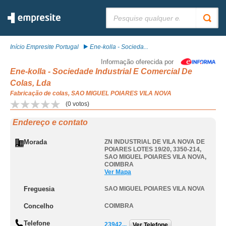
Pesquisar:
Início Empresite Portugal
Ene-kolla - Socieda...
Informação oferecida por
Ene-kolla - Sociedade Industrial E Comercial De
Colas, Lda
Fabricação de colas, SAO MIGUEL POIARES VILA NOVA
(
0
votos)
Endereço e contato
Morada
ZN INDUSTRIAL DE VILA NOVA DE
POIARES LOTES 19/20, 3350-214
,
SAO MIGUEL POIARES VILA NOVA
,
COIMBRA
Ver Mapa
Freguesia
SAO MIGUEL POIARES VILA NOVA
Concelho
COIMBRA
Telefone
23942...
Ver Telefone