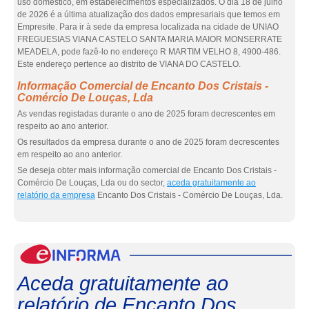
uso doméstico, em estabelecimentos especializados. O dia 18 de julho
de 2026 é a última atualização dos dados empresariais que temos em
Empresite. Para ir à sede da empresa localizada na cidade de UNIAO
FREGUESIAS VIANA CASTELO SANTA MARIA MAIOR MONSERRATE
MEADELA, pode fazê-lo no endereço R MARTIM VELHO 8, 4900-486.
Este endereço pertence ao distrito de VIANA DO CASTELO.
Informação Comercial de Encanto Dos Cristais -
Comércio De Louças, Lda
As vendas registadas durante o ano de 2025 foram decrescentes em
respeito ao ano anterior.
Os resultados da empresa durante o ano de 2025 foram decrescentes
em respeito ao ano anterior.
Se deseja obter mais informação comercial de Encanto Dos Cristais -
Comércio De Louças, Lda ou do sector,
aceda gratuitamente ao
relatório da empresa
Encanto Dos Cristais - Comércio De Louças, Lda.
eInf
Aceda gratuitamente ao
relatório de Encanto Dos