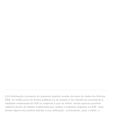
(1) A informação constante do presente relatório resulta da base de dados da Informa
D&B, foi obtida junto de fontes públicas ou do próprio e faz referência unicamente à
atividade empresarial do ENI ou empresa a que se refere, sendo apenas possível
utilizá-la dentro do âmbito empresarial que realiza a respetiva empresa ou ENI. Caso
detete algum erro poderá solicitar a sua retificação, contactando, para o efeito, o