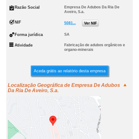
Razão Social
Empresa De Adubos Da Ria De
Aveiro, S.a.
NIF
5081...
Ver NIF
Forma jurídica
SA
Atividade
Fabricação de adubos orgânicos e
organo-minerais
Aceda grátis ao relatório desta empresa
Localização Geográfica de Empresa De Adubos
Da Ria De Aveiro, S.a.