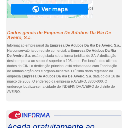
Dados gerais de Empresa De Adubos Da Ria De
Aveiro, S.a.
Informação empresarial da
Empresa De Adubos Da Ria De Aveiro, S.a.
.
Na conservatória do registo comercial, a
Empresa De Adubos Da Ria
De Aveiro, S.a.
está registada sob a forma jurídica de SA. A dedicação
desta empresa ao sector é superior a 105 anos. Em função dos últimos
dados da CINI, a dedicação principal está relacionada com Fabricação
de adubos orgânicos e organo-minerais. O último dado registado da
empresa
Empresa De Adubos Da Ria De Aveiro, S.a.
data do dia 16 de
março de 2008. O endereço da empresa é AVEIRO, 3800-000. O
endereço localiza-se na cidade de INDEFINIDA AVEIRO do distrito de
AVEIRO.
eInf
Aceda gratuitamente ao