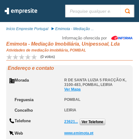
Pesquisar:
Início Empresite Portugal
Emimota - Mediação ...
Informação oferecida por
Emimota - Mediação Imobiliária, Unipessoal, Lda
Atividades de mediação imobiliária, POMBAL
(
0
votos)
Endereço e contato
Morada
R DE SANTA LUZIA 5 FRACÇÃO K,
3100-483
,
POMBAL
,
LEIRIA
Ver Mapa
Freguesia
POMBAL
Concelho
LEIRIA
Telefone
23621...
Ver Telefone
Web
www.emimota.pt