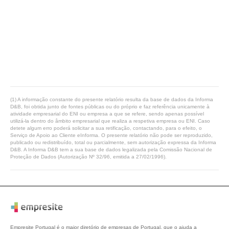
(1) A informação constante do presente relatório resulta da base de dados da Informa
D&B, foi obtida junto de fontes públicas ou do próprio e faz referência unicamente à
atividade empresarial do ENI ou empresa a que se refere, sendo apenas possível
utilizá-la dentro do âmbito empresarial que realiza a respetiva empresa ou ENI. Caso
detete algum erro poderá solicitar a sua retificação, contactando, para o efeito, o
Serviço de Apoio ao Cliente eInforma. O presente relatório não pode ser reproduzido,
publicado ou redistribuído, total ou parcialmente, sem autorização expressa da Informa
D&B. A Informa D&B tem a sua base de dados legalizada pela Comissão Nacional de
Proteção de Dados (Autorização Nº 32/96, emitida a 27/02/1996).
Empresite Portugal é o maior diretório de empresas de Portugal, que o ajuda a